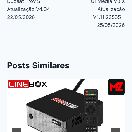
Duosat Troy S
GTMedia V8 X
de
Atualização V4.04 –
Atualização
Post
22/05/2026
V1.11.22535 –
25/05/2026
Posts Similares