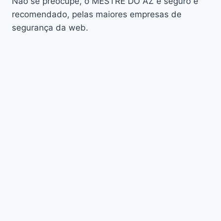
Não se preocupe, o MESTRE DO AZ é seguro e
Audisat K30 Aventador
recomendado, pelas maiores empresas de
segurança da web.
Audisat K40 Diablo
AudiSat K50 Revuelto
AzAmerica
Azamerica Beast
Azamerica Beast GX Pro
Azamerica BETA F92 Plus
Azamerica Champions
Azamerica Champions Light GX
Azamerica Champions Pro GX
Azamerica Champions Super GX
Azamerica Extremo IPTV
azamerica gold
Azamerica i5 IPTV
Azamerica i7 IPTV