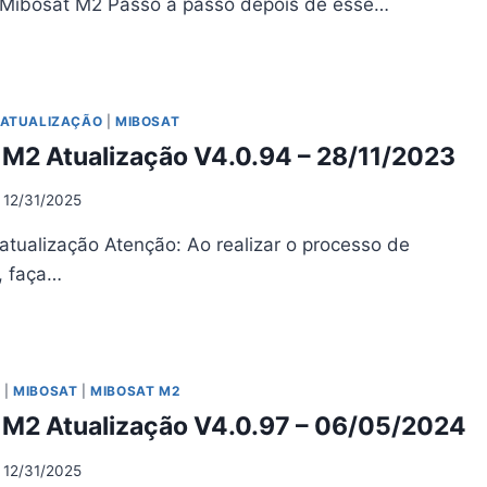
 Mibosat M2 Passo a passo depois de esse…
BOSAT
UALIZAÇÃO
TCH
ATUALIZAÇÃO
|
MIBOSAT
 M2 Atualização V4.0.94 – 28/11/2023
04/2026
12/31/2025
atualização Atenção: Ao realizar o processo de
, faça…
BOSAT
UALIZAÇÃO
0.94
O
|
MIBOSAT
|
MIBOSAT M2
 M2 Atualização V4.0.97 – 06/05/2024
11/2023
12/31/2025