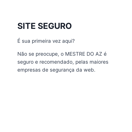
Athomics Inspire Qi
Athomics Inspire Qi Compact
Athomics Inspire Qi Lite
SITE SEGURO
Athomics Nomads
Athomics S3
É sua primeira vez aqui?
Athomics S4
atualização
Não se preocupe, o MESTRE DO AZ é
AudiSat
seguro e recomendado, pelas maiores
Audisat A1 Plus
empresas de segurança da web.
AudiSat A2 Plus
AudiSat A3 Plus
AudiSat K10 URUS
AudiSat K20 Huracan
Audisat K30 Aventador
Audisat K40 Diablo
AudiSat K50 Revuelto