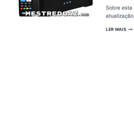
Sobre esta 
atualização
MI
LER MAIS
M2
AT
V4.
–
06/