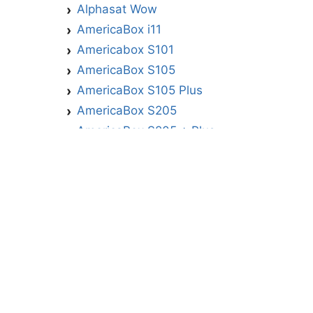
Alphasat Wow
AmericaBox i11
Americabox S101
AmericaBox S105
AmericaBox S105 Plus
AmericaBox S205
AmericaBox S205 + Plus
AmericaBox S305 GX
AmericaBox S305 Plus
AmericaBox S705
Artemis
Athomics
Athomics Active Express Primeira
Athomics Eon UHD
Athomics EX