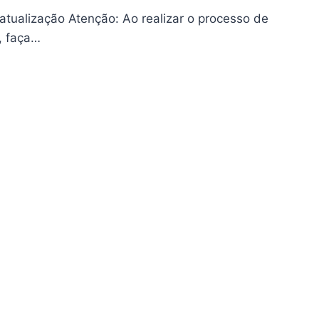
atualização Atenção: Ao realizar o processo de
, faça…
BOSAT
UALIZAÇÃO
0.97
05/2024