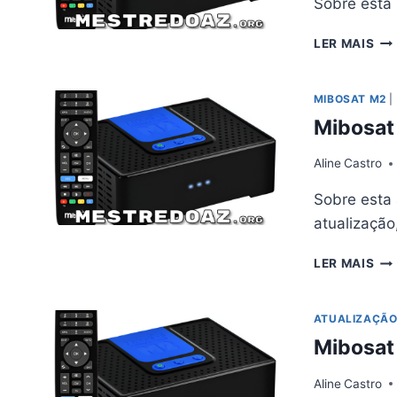
Sobre esta
MI
LER MAIS
M2
AT
PA
MIBOSAT M2
|
–
Mibosat
08/
Aline
Castro
Sobre esta 
atualização
MI
LER MAIS
M2
AT
V4.
ATUALIZAÇÃ
–
Mibosat
28/
Aline
Castro