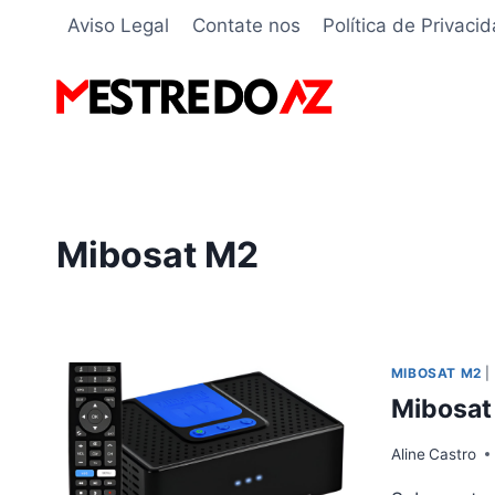
Pular
Aviso Legal
Contate nos
Política de Privaci
para
o
Conteúdo
Mibosat M2
MIBOSAT M2
|
Mibosat
Aline
Castro