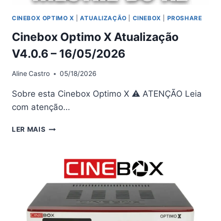
CINEBOX OPTIMO X
|
ATUALIZAÇÃO
|
CINEBOX
|
PROSHARE
Cinebox Optimo X Atualização
V4.0.6 – 16/05/2026
Aline
Castro
05/18/2026
Sobre esta Cinebox Optimo X ⚠ ATENÇÃO Leia
com atenção…
CINEBOX
LER MAIS
OPTIMO
X
ATUALIZAÇÃO
V4.0.6
–
16/05/2026