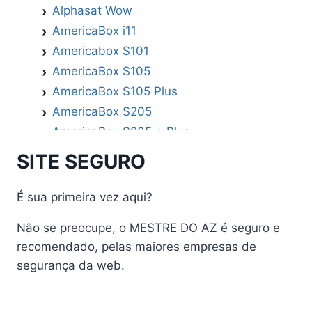
Alphasat Wow
AmericaBox i11
Americabox S101
AmericaBox S105
AmericaBox S105 Plus
AmericaBox S205
AmericaBox S205 + Plus
AmericaBox S305 GX
SITE SEGURO
AmericaBox S305 Plus
AmericaBox S705
É sua primeira vez aqui?
Artemis
Não se preocupe, o MESTRE DO AZ é seguro e
Athomics
recomendado, pelas maiores empresas de
Athomics Active Express Primeira
segurança da web.
Athomics Eon UHD
Athomics EX