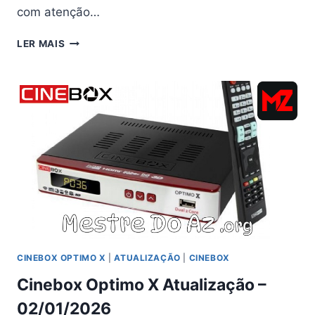
com atenção…
CINEBOX
LER MAIS
OPTIMO
X
ATUALIZAÇÃO
PROSHARE
V4.0.4
–
02/04/2026
CINEBOX OPTIMO X
|
ATUALIZAÇÃO
|
CINEBOX
Cinebox Optimo X Atualização –
02/01/2026