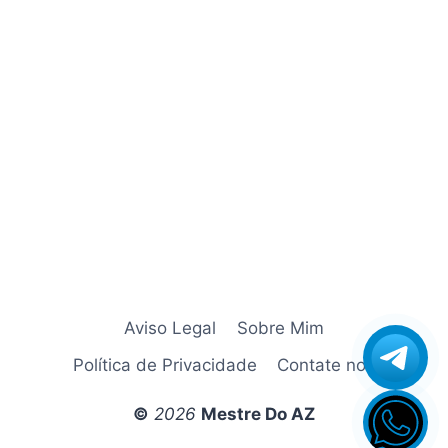
Azamerica Champions Super GX
Azamerica Extremo IPTV
azamerica gold
Azamerica i5 IPTV
Azamerica i7 IPTV
Azamerica King
Azamerica King GX Pro
Azamerica King IPTV
Azamerica Mobi
Azamerica Platinum GX Pro
Azamerica S1001
Aviso Legal
Sobre Mim
Azamerica S1001 Plus
Política de Privacidade
Contate nos
Azamerica S1005
Azamerica S1006 HD
©
2026
Mestre Do AZ
Azamerica S1006 Plus