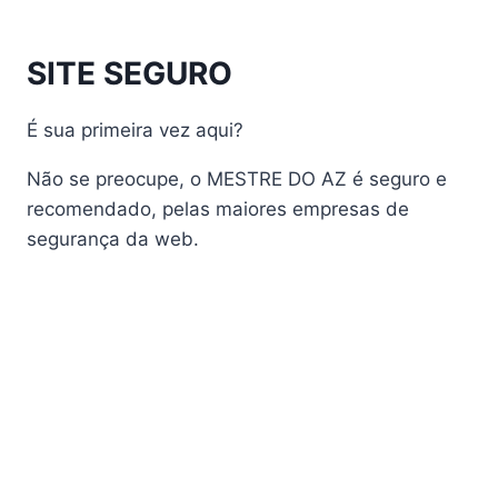
AudiSat
Audisat A1 Plus
SITE SEGURO
AudiSat A2 Plus
AudiSat A3 Plus
É sua primeira vez aqui?
AudiSat K10 URUS
AudiSat K20 Huracan
Não se preocupe, o MESTRE DO AZ é seguro e
Audisat K30 Aventador
recomendado, pelas maiores empresas de
segurança da web.
Audisat K40 Diablo
AudiSat K50 Revuelto
AzAmerica
Azamerica Beast
Azamerica Beast GX Pro
Azamerica BETA F92 Plus
Azamerica Champions
Azamerica Champions Light GX
Azamerica Champions Pro GX