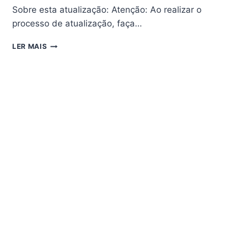
Sobre esta atualização: Atenção: Ao realizar o
processo de atualização, faça…
CHAMPIONS
LER MAIS
SUPER
GX
ATUALIZAÇÃO
V1.49
–
06/08/2025