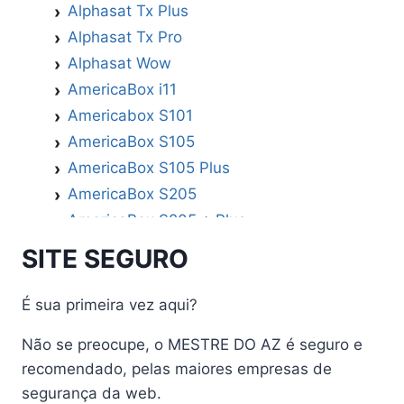
Alphasat Tx Plus
Alphasat Tx Pro
Alphasat Wow
AmericaBox i11
Americabox S101
AmericaBox S105
AmericaBox S105 Plus
AmericaBox S205
AmericaBox S205 + Plus
AmericaBox S305 GX
SITE SEGURO
AmericaBox S305 Plus
AmericaBox S705
É sua primeira vez aqui?
Artemis
Não se preocupe, o MESTRE DO AZ é seguro e
Athomics
recomendado, pelas maiores empresas de
Athomics Active Express Primeira
segurança da web.
Athomics Eon UHD