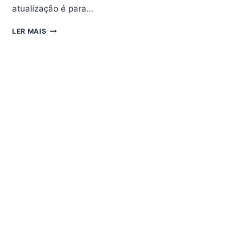
atualização é para…
TUNING
LER MAIS
P911
ATUALIZAÇÃO
PROSHARE
V4.01
–
02/04/2026