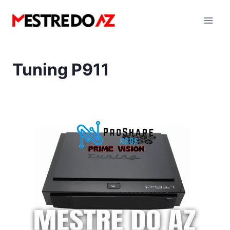
Pular
para
o
Conteúdo
Tuning P911