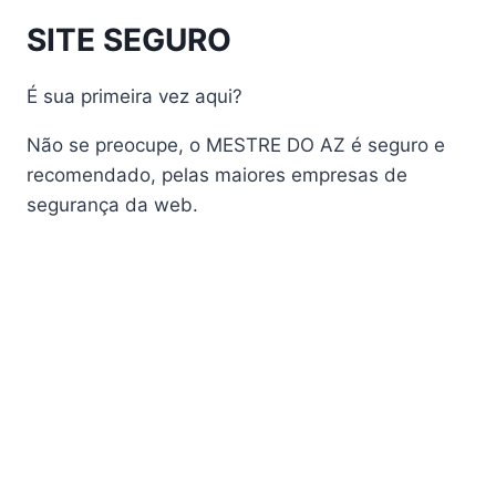
Audisat A1 Plus
SITE SEGURO
AudiSat A2 Plus
AudiSat A3 Plus
É sua primeira vez aqui?
AudiSat K10 URUS
AudiSat K20 Huracan
Não se preocupe, o MESTRE DO AZ é seguro e
Audisat K30 Aventador
recomendado, pelas maiores empresas de
segurança da web.
Audisat K40 Diablo
AudiSat K50 Revuelto
AzAmerica
Azamerica Beast
Azamerica Beast GX Pro
Azamerica BETA F92 Plus
Azamerica Champions
Azamerica Champions Light GX
Azamerica Champions Pro GX
Azamerica Champions Super GX