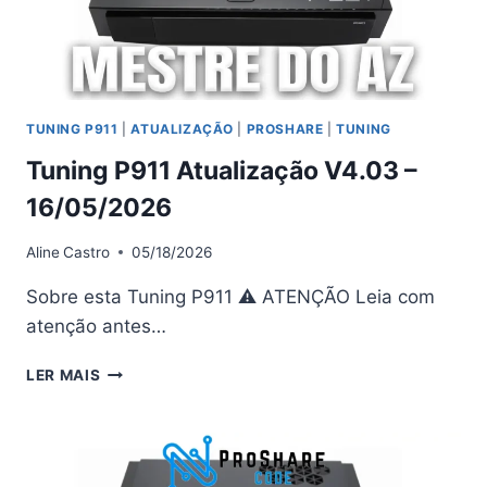
TUNING P911
|
ATUALIZAÇÃO
|
PROSHARE
|
TUNING
Tuning P911 Atualização V4.03 –
16/05/2026
Aline
Castro
05/18/2026
Sobre esta Tuning P911 ⚠ ATENÇÃO Leia com
atenção antes…
TUNING
LER MAIS
P911
ATUALIZAÇÃO
V4.03
–
16/05/2026