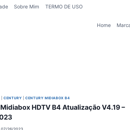
dade
Sobre Mim
TERMO DE USO
Home
Marc
O
|
CENTURY
|
CENTURY MIDIABOX B4
 Midiabox HDTV B4 Atualização V4.19 –
2023
07/26/2023