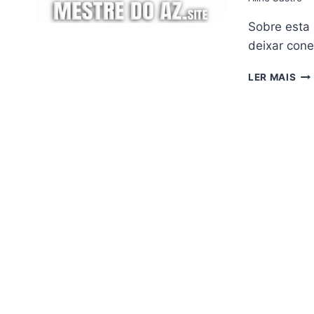
Sobre esta
deixar con
CE
LER MAIS
MI
HD
B4
AT
V4.
–
26/