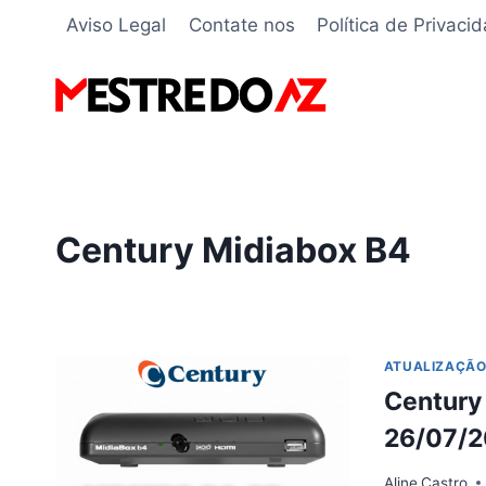
Pular
Aviso Legal
Contate nos
Política de Privaci
para
o
Conteúdo
Century Midiabox B4
ATUALIZAÇÃ
Century
26/07/
Aline
Castro