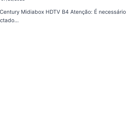
 Century Midiabox HDTV B4 Atenção: É necessário
ectado…
NTURY
DIABOX
TV
UALIZAÇÃO
19
07/2023