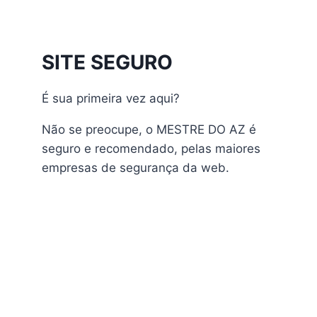
Athomics Inspire Qi
Athomics Inspire Qi Compact
Athomics Inspire Qi Lite
SITE SEGURO
Athomics Nomads
Athomics S3
É sua primeira vez aqui?
Athomics S4
atualização
Não se preocupe, o MESTRE DO AZ é
AudiSat
seguro e recomendado, pelas maiores
Audisat A1 Plus
empresas de segurança da web.
AudiSat A2 Plus
AudiSat A3 Plus
AudiSat K10 URUS
AudiSat K20 Huracan
Audisat K30 Aventador
Audisat K40 Diablo
AudiSat K50 Revuelto