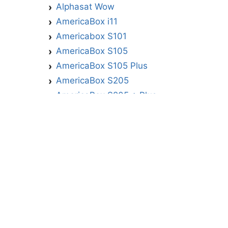
Alphasat Wow
AmericaBox i11
Americabox S101
AmericaBox S105
AmericaBox S105 Plus
AmericaBox S205
AmericaBox S205 + Plus
AmericaBox S305 GX
AmericaBox S305 Plus
AmericaBox S705
Artemis
Athomics
Athomics Active Express Primeira
Athomics Eon UHD
Athomics EX