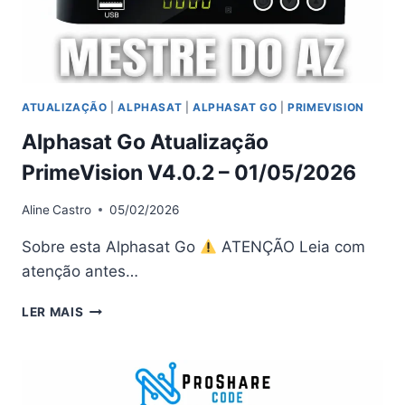
ATUALIZAÇÃO
|
ALPHASAT
|
ALPHASAT GO
|
PRIMEVISION
Alphasat Go Atualização
PrimeVision V4.0.2 – 01/05/2026
Aline
Castro
05/02/2026
Sobre esta Alphasat Go
ATENÇÃO Leia com
atenção antes…
ALPHASAT
LER MAIS
GO
ATUALIZAÇÃO
PRIMEVISION
V4.0.2
–