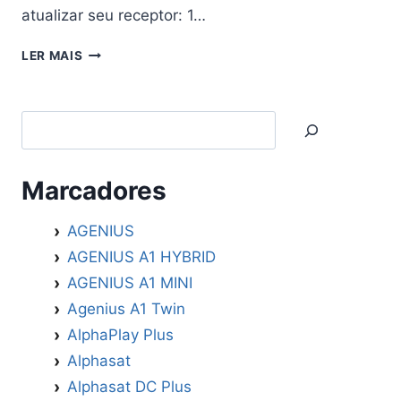
atualizar seu receptor: 1…
ALPHASAT
LER MAIS
GO
ATUALIZAÇÃO
(
Search
PRIMEVISION
)
V4.0.0
–
Marcadores
22/09/2025
AGENIUS
AGENIUS A1 HYBRID
AGENIUS A1 MINI
Agenius A1 Twin
AlphaPlay Plus
Alphasat
Alphasat DC Plus