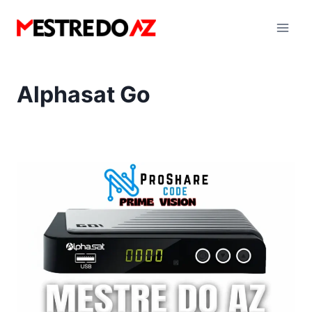
Pular
para
o
Conteúdo
Alphasat Go