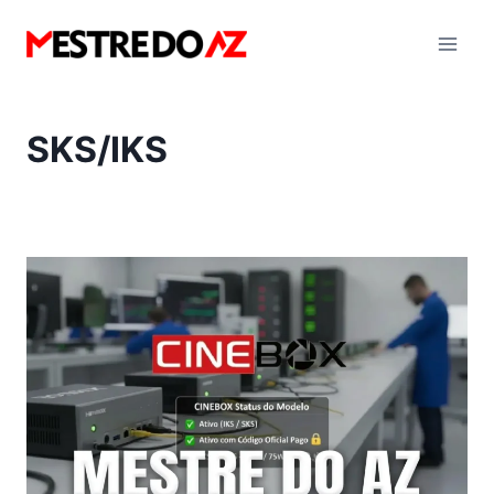
Pular
para
o
Conteúdo
SKS/IKS