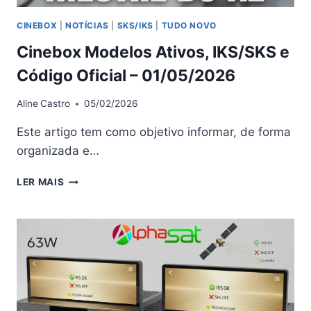
CINEBOX
|
NOTÍCIAS
|
SKS/IKS
|
TUDO NOVO
Cinebox Modelos Ativos, IKS/SKS e
Código Oficial – 01/05/2026
Aline
Castro
05/02/2026
Este artigo tem como objetivo informar, de forma
organizada e…
CINEBOX
LER MAIS
MODELOS
ATIVOS,
IKS/SKS
E
CÓDIGO
OFICIAL
–
01/05/2026