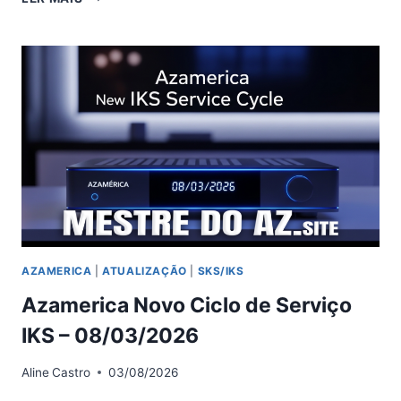
FORA
DO
AR
NOVAMENTE
INSTABILIDADE
NO
NOVO
TP
AZAMERICA
|
ATUALIZAÇÃO
|
SKS/IKS
Azamerica Novo Ciclo de Serviço
IKS – 08/03/2026
Aline
Castro
03/08/2026