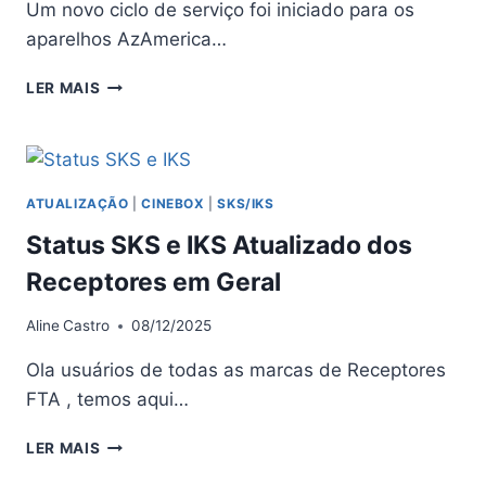
Um novo ciclo de serviço foi iniciado para os
aparelhos AzAmerica…
AZAMERICA
LER MAIS
NOVO
CICLO
DE
SERVIÇO
IKS
ATUALIZAÇÃO
|
CINEBOX
|
SKS/IKS
–
Status SKS e IKS Atualizado dos
08/03/2026
Receptores em Geral
Aline
Castro
08/12/2025
Ola usuários de todas as marcas de Receptores
FTA , temos aqui…
STATUS
LER MAIS
SKS