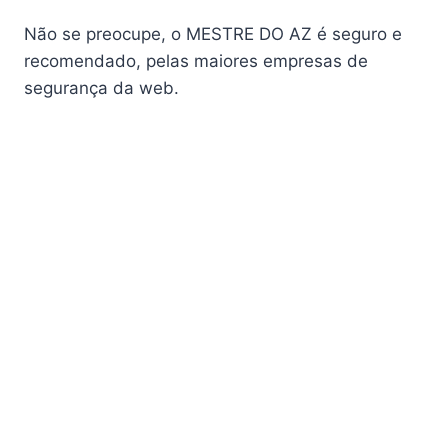
AudiSat K10 URUS
AudiSat K20 Huracan
Não se preocupe, o MESTRE DO AZ é seguro e
Audisat K30 Aventador
recomendado, pelas maiores empresas de
segurança da web.
Audisat K40 Diablo
AudiSat K50 Revuelto
AzAmerica
Azamerica Beast
Azamerica Beast GX Pro
Azamerica BETA F92 Plus
Azamerica Champions
Azamerica Champions Light GX
Azamerica Champions Pro GX
Azamerica Champions Super GX
Azamerica Extremo IPTV
azamerica gold
Azamerica i5 IPTV