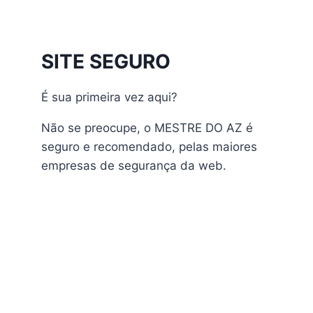
Athomics Inspire Qi
Athomics Inspire Qi Compact
Athomics Inspire Qi Lite
SITE SEGURO
Athomics Nomads
Athomics S3
É sua primeira vez aqui?
Athomics S4
atualização
Não se preocupe, o MESTRE DO AZ é
AudiSat
seguro e recomendado, pelas maiores
Audisat A1 Plus
empresas de segurança da web.
AudiSat A2 Plus
AudiSat A3 Plus
AudiSat K10 URUS
AudiSat K20 Huracan
Audisat K30 Aventador
Audisat K40 Diablo
AudiSat K50 Revuelto