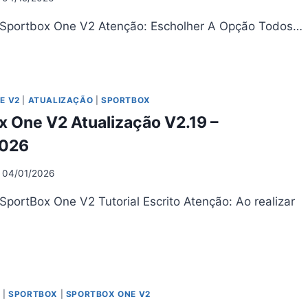
 Sportbox One V2 Atenção: Escholher A Opção Todos…
ORTBOX
E
UALIZAÇÃO
E V2
|
ATUALIZAÇÃO
|
SPORTBOX
2.1
x One V2 Atualização V2.19 –
04/2026
2026
04/01/2026
SportBox One V2 Tutorial Escrito Atenção: Ao realizar
ORTBOX
E
UALIZAÇÃO
O
|
SPORTBOX
|
SPORTBOX ONE V2
19