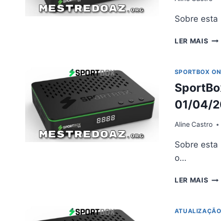
Sobre esta
SP
LER MAIS
ON
V2
AT
SPORTBOX ON
V2.
SportBo
–
18/
01/04/
Aline
Castro
Sobre esta 
o…
SP
LER MAIS
ON
V2
AT
ATUALIZAÇÃ
V2.