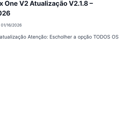
 One V2 Atualização V2.1.8 –
04/2026
026
01/16/2026
 atualização Atenção: Escholher a opção TODOS OS
ORTBOX
E
UALIZAÇÃO
1.8
01/2026