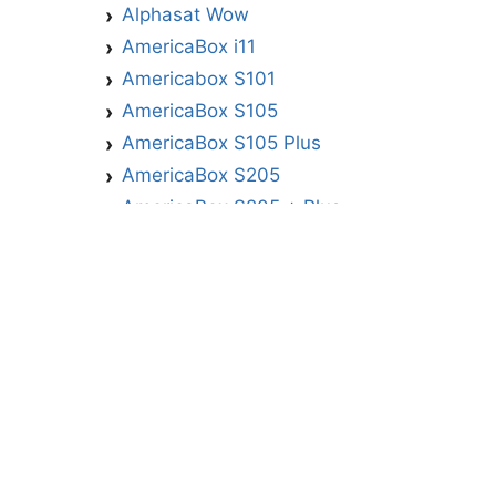
Alphasat Wow
AmericaBox i11
Americabox S101
AmericaBox S105
AmericaBox S105 Plus
AmericaBox S205
AmericaBox S205 + Plus
AmericaBox S305 GX
AmericaBox S305 Plus
AmericaBox S705
Artemis
Athomics
Athomics Active Express Primeira
Athomics Eon UHD
Athomics EX