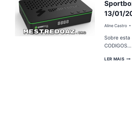
Sportbox
–
01/
13/01/2
Aline
Castro
Sobre esta
CODIGOS…
SP
LER MAIS
ON
V2
AT
V2.
–
13/