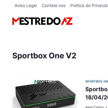
Pular
Aviso Legal
Contate nos
Política de Privaci
para
o
Conteúdo
Sportbox One V2
SPORTBOX ON
Sportbox
18/04/
Aline
Castro