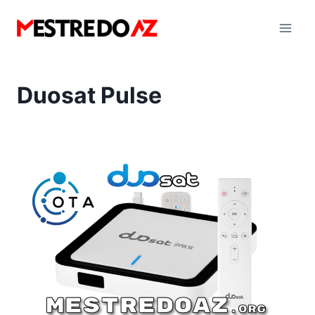
Pular
para
o
Conteúdo
Duosat Pulse