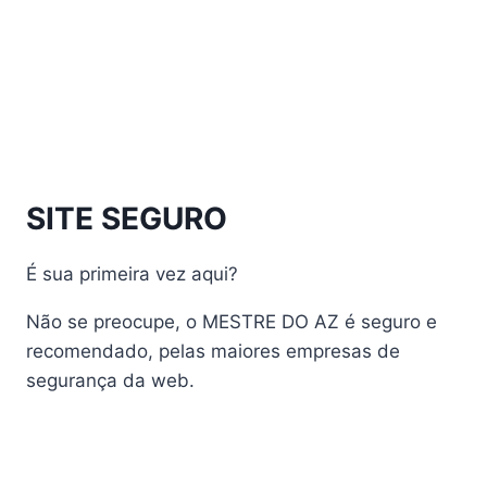
Athomics Inspire Qi Lite
Athomics Nomads
Athomics S3
Athomics S4
atualização
AudiSat
Audisat A1 Plus
SITE SEGURO
AudiSat A2 Plus
AudiSat A3 Plus
É sua primeira vez aqui?
AudiSat K10 URUS
AudiSat K20 Huracan
Não se preocupe, o MESTRE DO AZ é seguro e
Audisat K30 Aventador
recomendado, pelas maiores empresas de
segurança da web.
Audisat K40 Diablo
AudiSat K50 Revuelto
AzAmerica
Azamerica Beast