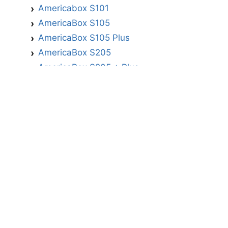
Americabox S101
AmericaBox S105
AmericaBox S105 Plus
AmericaBox S205
AmericaBox S205 + Plus
AmericaBox S305 GX
AmericaBox S305 Plus
AmericaBox S705
Artemis
Athomics
Athomics Active Express Primeira
Athomics Eon UHD
Athomics EX
Athomics Inspire Qi
Athomics Inspire Qi Compact