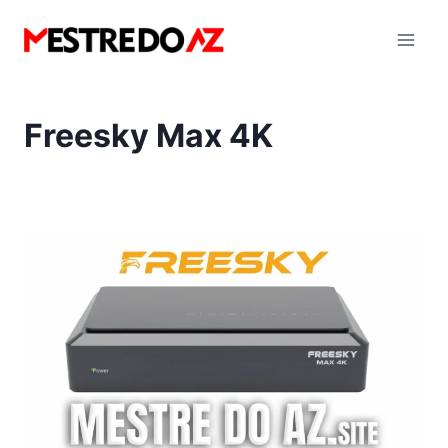
Pular
para
o
Conteúdo
Freesky Max 4K