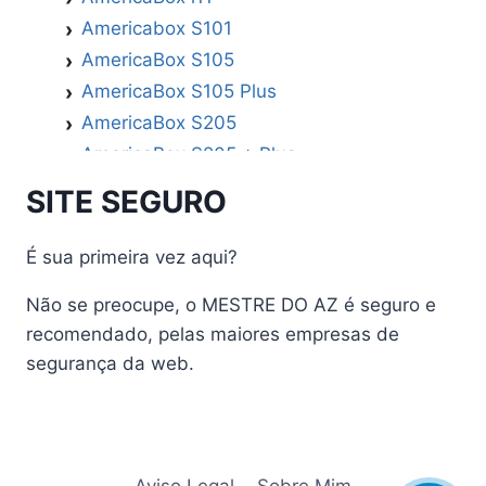
Americabox S101
AmericaBox S105
AmericaBox S105 Plus
AmericaBox S205
AmericaBox S205 + Plus
AmericaBox S305 GX
SITE SEGURO
AmericaBox S305 Plus
AmericaBox S705
É sua primeira vez aqui?
Artemis
Não se preocupe, o MESTRE DO AZ é seguro e
Athomics
recomendado, pelas maiores empresas de
Athomics Active Express Primeira
segurança da web.
Athomics Eon UHD
Athomics EX
Athomics Inspire Qi
Athomics Inspire Qi Compact