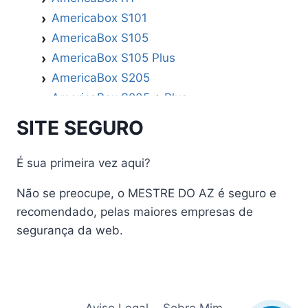
Americabox S101
AmericaBox S105
AmericaBox S105 Plus
AmericaBox S205
AmericaBox S205 + Plus
AmericaBox S305 GX
SITE SEGURO
AmericaBox S305 Plus
AmericaBox S705
É sua primeira vez aqui?
Artemis
Não se preocupe, o MESTRE DO AZ é seguro e
Athomics
recomendado, pelas maiores empresas de
Athomics Active Express Primeira
segurança da web.
Athomics Eon UHD
Athomics EX
Athomics Inspire Qi
Athomics Inspire Qi Compact