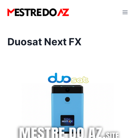
Pular
para
o
Conteúdo
Duosat Next FX