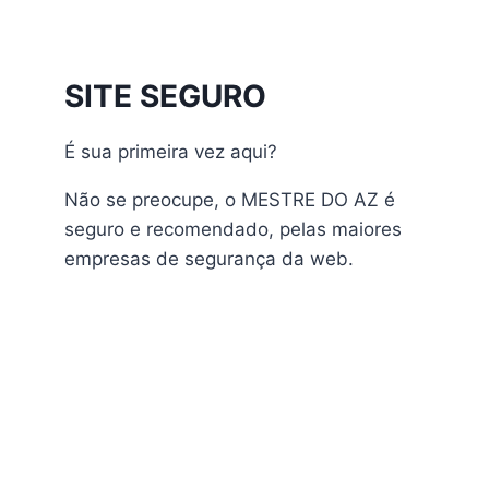
Athomics Inspire Qi
Athomics Inspire Qi Compact
Athomics Inspire Qi Lite
SITE SEGURO
Athomics Nomads
Athomics S3
É sua primeira vez aqui?
Athomics S4
atualização
Não se preocupe, o MESTRE DO AZ é
AudiSat
seguro e recomendado, pelas maiores
Audisat A1 Plus
empresas de segurança da web.
AudiSat A2 Plus
AudiSat A3 Plus
AudiSat K10 URUS
AudiSat K20 Huracan
Audisat K30 Aventador
Audisat K40 Diablo
AudiSat K50 Revuelto