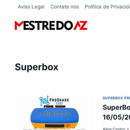
Pular
Aviso Legal
Contate nos
Política de Privaci
para
o
Conteúdo
Superbox
SUPERBOX PRI
SuperBox
16/05/2
Aline
Castro