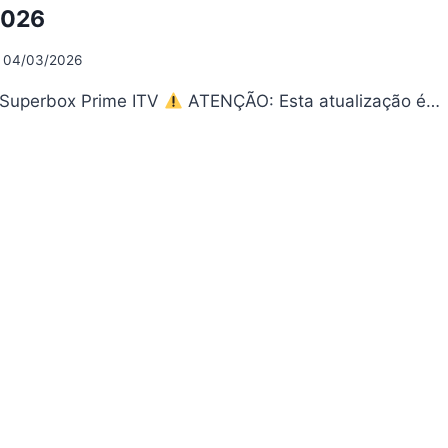
05/2026
2026
04/03/2026
 Superbox Prime ITV
ATENÇÃO: Esta atualização é…
PERBOX
IME
UALIZAÇÃO
OSHARE
04/2026