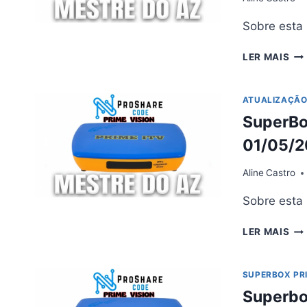
Sobre esta
SU
LER MAIS
PR
ITV
AT
ATUALIZAÇÃ
V5.
SuperBox
–
16/
01/05/
Aline
Castro
Sobre esta
SU
LER MAIS
PR
ITV
AT
SUPERBOX PRI
V5.
Superbox
–