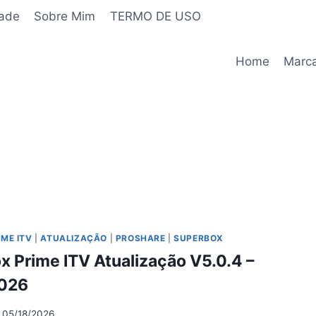
dade
Sobre Mim
TERMO DE USO
Home
Marc
ME ITV
|
ATUALIZAÇÃO
|
PROSHARE
|
SUPERBOX
 Prime ITV Atualização V5.0.4 –
026
05/18/2026