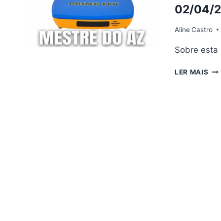
01/
02/04/
Aline
Castro
Sobre esta
SU
LER MAIS
PR
ITV
AT
PR
V
–
02/