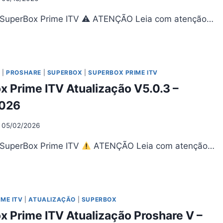
 SuperBox Prime ITV ⚠ ATENÇÃO Leia com atenção…
PERBOX
IME
UALIZAÇÃO
O
|
PROSHARE
|
SUPERBOX
|
SUPERBOX PRIME ITV
0.4
 Prime ITV Atualização V5.0.3 –
05/2026
2026
05/02/2026
 SuperBox Prime ITV
ATENÇÃO Leia com atenção…
PERBOX
IME
UALIZAÇÃO
ME ITV
|
ATUALIZAÇÃO
|
SUPERBOX
0.3
 Prime ITV Atualização Proshare V –