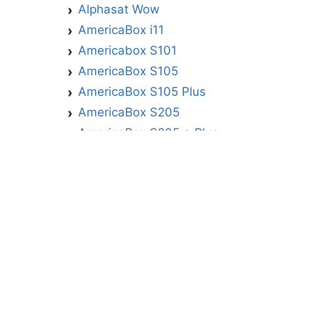
Alphasat Wow
AmericaBox i11
Americabox S101
AmericaBox S105
AmericaBox S105 Plus
AmericaBox S205
AmericaBox S205 + Plus
AmericaBox S305 GX
AmericaBox S305 Plus
AmericaBox S705
Artemis
Athomics
Athomics Active Express Primeira
Athomics Eon UHD
Athomics EX