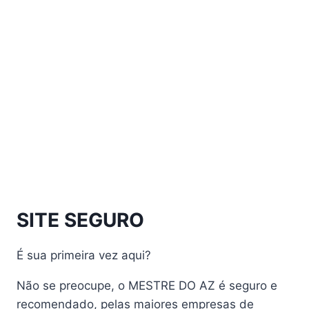
Athomics Eon UHD
Athomics EX
Athomics Inspire Qi
Athomics Inspire Qi Compact
Athomics Inspire Qi Lite
Athomics Nomads
Athomics S3
Athomics S4
atualização
AudiSat
Audisat A1 Plus
SITE SEGURO
AudiSat A2 Plus
AudiSat A3 Plus
É sua primeira vez aqui?
AudiSat K10 URUS
AudiSat K20 Huracan
Não se preocupe, o MESTRE DO AZ é seguro e
Audisat K30 Aventador
recomendado, pelas maiores empresas de