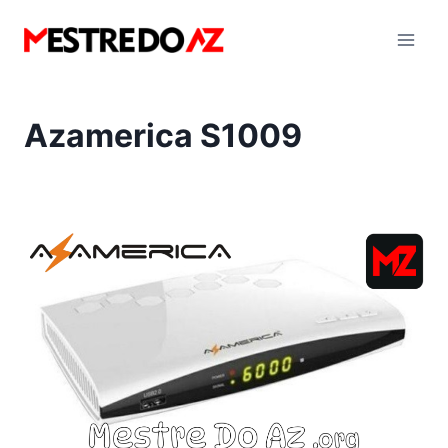
Pular
para
o
Conteúdo
Azamerica S1009