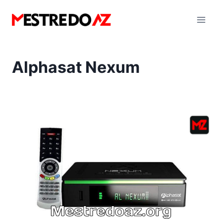
Pular
para
o
Conteúdo
Alphasat Nexum