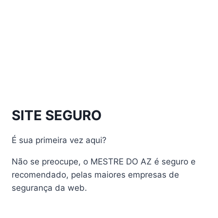
Athomics Inspire Qi Compact
Athomics Inspire Qi Lite
Athomics Nomads
Athomics S3
Athomics S4
atualização
AudiSat
Audisat A1 Plus
SITE SEGURO
AudiSat A2 Plus
AudiSat A3 Plus
É sua primeira vez aqui?
AudiSat K10 URUS
AudiSat K20 Huracan
Não se preocupe, o MESTRE DO AZ é seguro e
Audisat K30 Aventador
recomendado, pelas maiores empresas de
segurança da web.
Audisat K40 Diablo
AudiSat K50 Revuelto
AzAmerica