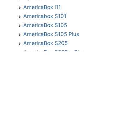
AmericaBox i11
Americabox S101
AmericaBox S105
AmericaBox S105 Plus
AmericaBox S205
AmericaBox S205 + Plus
AmericaBox S305 GX
AmericaBox S305 Plus
AmericaBox S705
Artemis
Athomics
Athomics Active Express Primeira
Athomics Eon UHD
Athomics EX
Athomics Inspire Qi