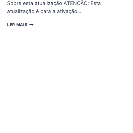
Sobre esta atualização ATENÇÃO: Esta
atualização é para a ativação…
CINEBOX
LER MAIS
OPTIMO
PLUS
ATUALIZAÇÃO
V4.04
ONFLOWGO
–
18/03/2025