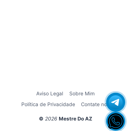
Azamerica Champions Super GX
Azamerica Extremo IPTV
azamerica gold
Azamerica i5 IPTV
Azamerica i7 IPTV
Azamerica King
Azamerica King GX Pro
Azamerica King IPTV
Azamerica Mobi
Azamerica Platinum GX Pro
Azamerica S1001
Aviso Legal
Sobre Mim
Azamerica S1001 Plus
Política de Privacidade
Contate nos
Azamerica S1005
Azamerica S1006 HD
©
2026
Mestre Do AZ
Azamerica S1006 Plus