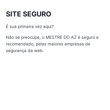
AudiSat
Audisat A1 Plus
SITE SEGURO
AudiSat A2 Plus
AudiSat A3 Plus
É sua primeira vez aqui?
AudiSat K10 URUS
AudiSat K20 Huracan
Não se preocupe, o MESTRE DO AZ é seguro e
Audisat K30 Aventador
recomendado, pelas maiores empresas de
segurança da web.
Audisat K40 Diablo
AudiSat K50 Revuelto
AzAmerica
Azamerica Beast
Azamerica Beast GX Pro
Azamerica BETA F92 Plus
Azamerica Champions
Azamerica Champions Light GX
Azamerica Champions Pro GX