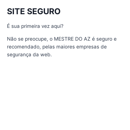
Audisat A1 Plus
SITE SEGURO
AudiSat A2 Plus
AudiSat A3 Plus
É sua primeira vez aqui?
AudiSat K10 URUS
AudiSat K20 Huracan
Não se preocupe, o MESTRE DO AZ é seguro e
Audisat K30 Aventador
recomendado, pelas maiores empresas de
segurança da web.
Audisat K40 Diablo
AudiSat K50 Revuelto
AzAmerica
Azamerica Beast
Azamerica Beast GX Pro
Azamerica BETA F92 Plus
Azamerica Champions
Azamerica Champions Light GX
Azamerica Champions Pro GX