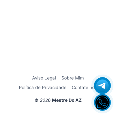
Azamerica Champions Super GX
Azamerica Extremo IPTV
azamerica gold
Azamerica i5 IPTV
Azamerica i7 IPTV
Azamerica King
Azamerica King GX Pro
Azamerica King IPTV
Azamerica Mobi
Azamerica Platinum GX Pro
Azamerica S1001
Aviso Legal
Sobre Mim
Azamerica S1001 Plus
Política de Privacidade
Contate nos
Azamerica S1005
Azamerica S1006 HD
©
2026
Mestre Do AZ
Azamerica S1006 Plus
Azamerica S1007 HD