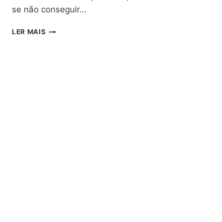
se não conseguir…
MEGABOX
LER MAIS
MG7
PLUS
HD
ATUALIZAÇÃO
V1.67
–
24/08/2018