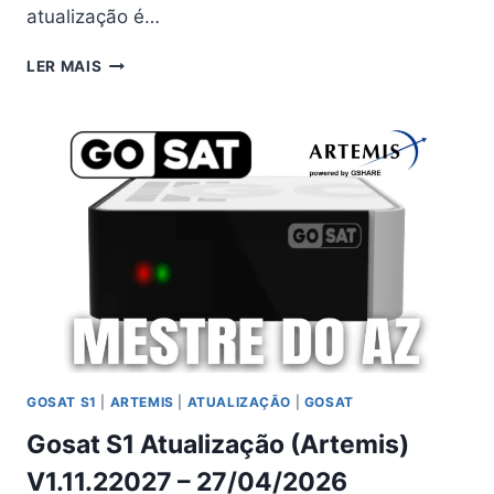
atualização é…
GOSAT
LER MAIS
S3
MAXX
ATUALIZAÇÃO
(ARTEMIS)
V1.11.22039
–
28/04/2026
GOSAT S1
|
ARTEMIS
|
ATUALIZAÇÃO
|
GOSAT
Gosat S1 Atualização (Artemis)
V1.11.22027 – 27/04/2026