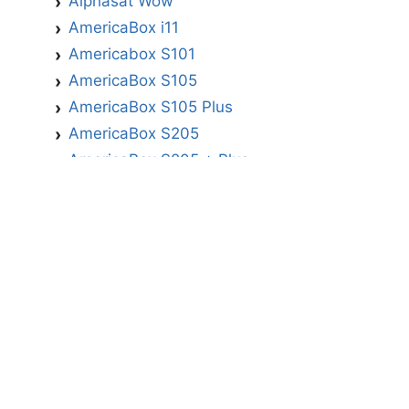
Alphasat Wow
AmericaBox i11
Americabox S101
AmericaBox S105
AmericaBox S105 Plus
AmericaBox S205
AmericaBox S205 + Plus
AmericaBox S305 GX
AmericaBox S305 Plus
AmericaBox S705
Artemis
Athomics
Athomics Active Express Primeira
Athomics Eon UHD
Athomics EX
Athomics Inspire Qi