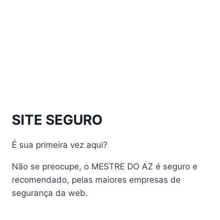
Athomics Inspire Qi Compact
Athomics Inspire Qi Lite
Athomics Nomads
Athomics S3
Athomics S4
atualização
AudiSat
Audisat A1 Plus
SITE SEGURO
AudiSat A2 Plus
AudiSat A3 Plus
É sua primeira vez aqui?
AudiSat K10 URUS
AudiSat K20 Huracan
Não se preocupe, o MESTRE DO AZ é seguro e
Audisat K30 Aventador
recomendado, pelas maiores empresas de
segurança da web.
Audisat K40 Diablo
AudiSat K50 Revuelto