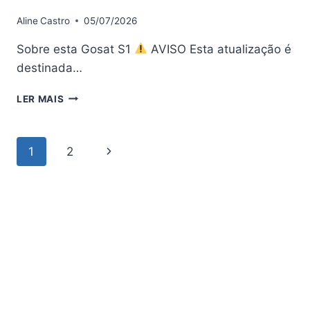
Aline
Castro
05/07/2026
Sobre esta Gosat S1
AVISO Esta atualização é
destinada…
GOSAT
LER MAIS
S1
ATUALIZAÇÃO
(ARTEMIS)
Navegação
Página
1
2
V1.11.22027
–
da
Seguinte
27/04/2026
Página