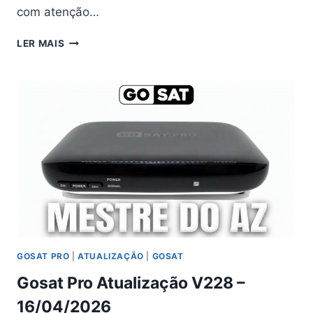
com atenção…
GOSAT
LER MAIS
S3
MAXX
ATUALIZAÇÃO
V4.0.3
–
16/05/2026
GOSAT PRO
|
ATUALIZAÇÃO
|
GOSAT
Gosat Pro Atualização V228 –
16/04/2026