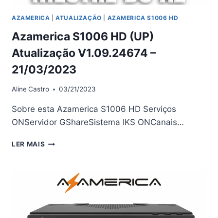
AZAMERICA
|
ATUALIZAÇÃO
|
AZAMERICA S1006 HD
Azamerica S1006 HD (UP)
Atualização V1.09.24674 –
21/03/2023
Aline
Castro
03/21/2023
Sobre esta Azamerica S1006 HD Serviços
ONServidor GShareSistema IKS ONCanais…
AZAMERICA
LER MAIS
S1006
HD
(UP)
ATUALIZAÇÃO
V1.09.24674
–
21/03/2023