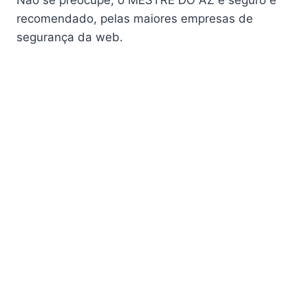
Não se preocupe, o MESTRE DO AZ é seguro e
Audisat K30 Aventador
recomendado, pelas maiores empresas de
segurança da web.
Audisat K40 Diablo
AudiSat K50 Revuelto
AzAmerica
Azamerica Beast
Azamerica Beast GX Pro
Azamerica BETA F92 Plus
Azamerica Champions
Azamerica Champions Light GX
Azamerica Champions Pro GX
Azamerica Champions Super GX
Azamerica Extremo IPTV
azamerica gold
Azamerica i5 IPTV
Azamerica i7 IPTV