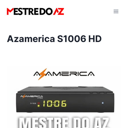
Pular
para
o
Conteúdo
Azamerica S1006 HD