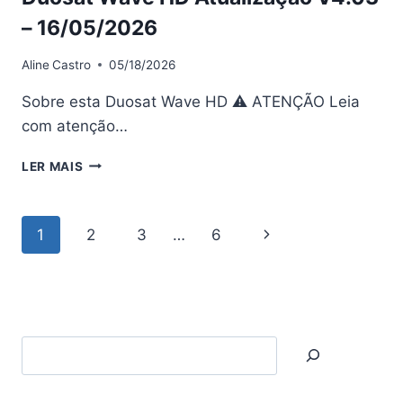
– 16/05/2026
Aline
Castro
05/18/2026
Sobre esta Duosat Wave HD ⚠ ATENÇÃO Leia
com atenção…
DUOSAT
LER MAIS
WAVE
HD
ATUALIZAÇÃO
Navegação
Página
1
2
3
…
6
V4.03
–
da
Seguinte
16/05/2026
Página
Search