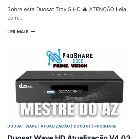
Sobre esta Duosat Troy S HD ⚠ ATENÇÃO Leia
com…
DUOSAT
LER MAIS
TROY
S
HD
ATUALIZAÇÃO
V4.03
–
16/05/2026
DUOSAT WAVE
|
ATUALIZAÇÃO
|
DUOSAT
|
PROSHARE
Duosat Wave HD Atualização V4.03