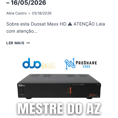
– 16/05/2026
Aline
Castro
05/18/2026
Sobre esta Duosat Maxx HD ⚠ ATENÇÃO Leia
com atenção…
DUOSAT
LER MAIS
MAXX
HD
ATUALIZAÇÃO
V5.0.4
–
16/05/2026