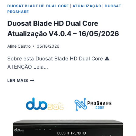
DUOSAT BLADE HD DUAL CORE
|
ATUALIZAÇÃO
|
DUOSAT
|
PROSHARE
Duosat Blade HD Dual Core
Atualização V4.0.4 – 16/05/2026
Aline
Castro
05/18/2026
Sobre esta Duosat Blade HD Dual Core ⚠
ATENÇÃO Leia…
DUOSAT
LER MAIS
BLADE
HD
DUAL
CORE
ATUALIZAÇÃO
V4.0.4
–
16/05/2026