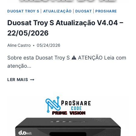
DUOSAT TROY S
|
ATUALIZAÇÃO
|
DUOSAT
|
PROSHARE
Duosat Troy S Atualização V4.04 –
22/05/2026
Aline
Castro
05/24/2026
Sobre esta Duosat Troy S ⚠ ATENÇÃO Leia com
atenção…
DUOSAT
LER MAIS
TROY
S
ATUALIZAÇÃO
V4.04
–
22/05/2026