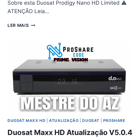
Sobre esta Duosat Prodigy Nano HD Limited ⚠
ATENÇÃO Leia…
DUOSAT
LER MAIS
PRODIGY
NANO
HD
LIMITED
ATUALIZAÇÃO
V5.0.4
–
16/05/2026
DUOSAT MAXX HD
|
ATUALIZAÇÃO
|
DUOSAT
|
PROSHARE
Duosat Maxx HD Atualização V5.0.4