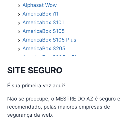
Alphasat Wow
AmericaBox i11
Americabox S101
AmericaBox S105
AmericaBox S105 Plus
AmericaBox S205
AmericaBox S205 + Plus
AmericaBox S305 GX
SITE SEGURO
AmericaBox S305 Plus
AmericaBox S705
É sua primeira vez aqui?
Artemis
Não se preocupe, o MESTRE DO AZ é seguro e
Athomics
recomendado, pelas maiores empresas de
Athomics Active Express Primeira
segurança da web.
Athomics Eon UHD
Athomics EX