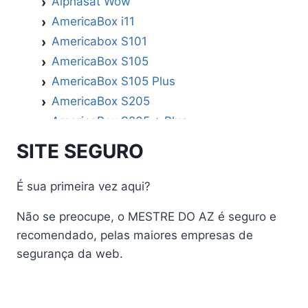
Alphasat Wow
AmericaBox i11
Americabox S101
AmericaBox S105
AmericaBox S105 Plus
AmericaBox S205
AmericaBox S205 + Plus
AmericaBox S305 GX
SITE SEGURO
AmericaBox S305 Plus
AmericaBox S705
É sua primeira vez aqui?
Artemis
Não se preocupe, o MESTRE DO AZ é seguro e
Athomics
recomendado, pelas maiores empresas de
Athomics Active Express Primeira
segurança da web.
Athomics Eon UHD
Athomics EX
Athomics Inspire Qi