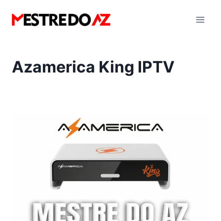
Pular
para
o
Conteúdo
Azamerica King IPTV