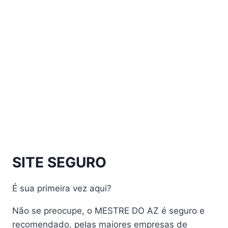
Athomics Eon UHD
Athomics EX
Athomics Inspire Qi
Athomics Inspire Qi Compact
Athomics Inspire Qi Lite
Athomics Nomads
Athomics S3
Athomics S4
atualização
AudiSat
Audisat A1 Plus
SITE SEGURO
AudiSat A2 Plus
AudiSat A3 Plus
É sua primeira vez aqui?
AudiSat K10 URUS
AudiSat K20 Huracan
Não se preocupe, o MESTRE DO AZ é seguro e
Audisat K30 Aventador
recomendado, pelas maiores empresas de