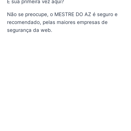
É sua primeira vez aqui?
AudiSat K10 URUS
AudiSat K20 Huracan
Não se preocupe, o MESTRE DO AZ é seguro e
Audisat K30 Aventador
recomendado, pelas maiores empresas de
segurança da web.
Audisat K40 Diablo
AudiSat K50 Revuelto
AzAmerica
Azamerica Beast
Azamerica Beast GX Pro
Azamerica BETA F92 Plus
Azamerica Champions
Azamerica Champions Light GX
Azamerica Champions Pro GX
Azamerica Champions Super GX
Azamerica Extremo IPTV
azamerica gold