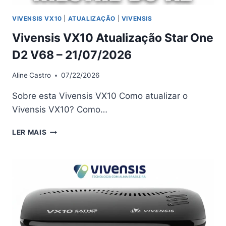
VIVENSIS VX10
|
ATUALIZAÇÃO
|
VIVENSIS
Vivensis VX10 Atualização Star One
D2 V68 – 21/07/2026
Aline
Castro
07/22/2026
Sobre esta Vivensis VX10 Como atualizar o
Vivensis VX10? Como…
VIVENSIS
LER MAIS
VX10
ATUALIZAÇÃO
STAR
ONE
D2
V68
–
21/07/2026