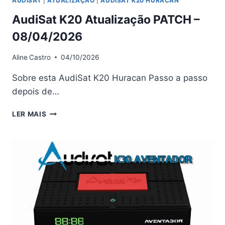
AUDISAT
|
ATUALIZAÇÃO
|
AUDISAT K20 HURACAN
AudiSat K20 Atualização PATCH –
08/04/2026
Aline
Castro
04/10/2026
Sobre esta AudiSat K20 Huracan Passo a passo
depois de…
AUDISAT
LER MAIS
K20
ATUALIZAÇÃO
PATCH
–
08/04/2026