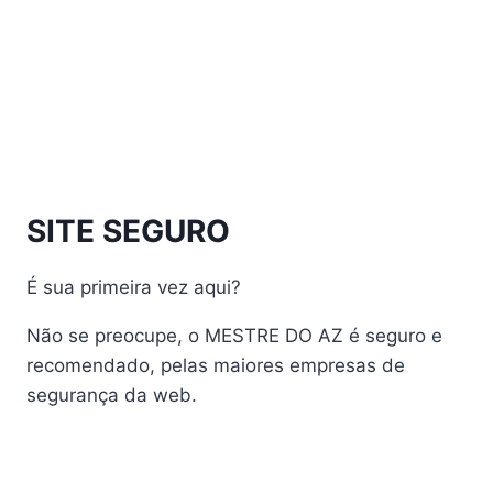
Athomics Inspire Qi Lite
Athomics Nomads
Athomics S3
Athomics S4
atualização
AudiSat
Audisat A1 Plus
SITE SEGURO
AudiSat A2 Plus
AudiSat A3 Plus
É sua primeira vez aqui?
AudiSat K10 URUS
AudiSat K20 Huracan
Não se preocupe, o MESTRE DO AZ é seguro e
Audisat K30 Aventador
recomendado, pelas maiores empresas de
segurança da web.
Audisat K40 Diablo
AudiSat K50 Revuelto
AzAmerica
Azamerica Beast