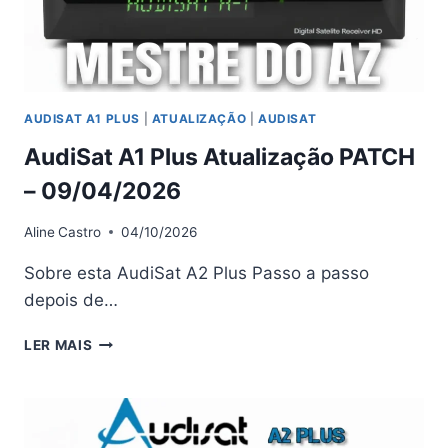
AUDISAT A1 PLUS
|
ATUALIZAÇÃO
|
AUDISAT
AudiSat A1 Plus Atualização PATCH
– 09/04/2026
Aline
Castro
04/10/2026
Sobre esta AudiSat A2 Plus Passo a passo
depois de…
AUDISAT
LER MAIS
A1
PLUS
ATUALIZAÇÃO
PATCH
–