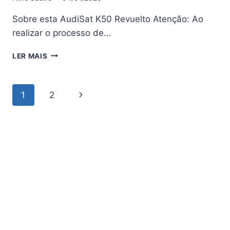
Sobre esta AudiSat K50 Revuelto Atenção: Ao
realizar o processo de…
AUDISAT
LER MAIS
K50
REVUELTO
ATUALIZAÇÃO
Navegação
Página
1
2
V1.3.4
–
da
Seguinte
01/04/2026
Página