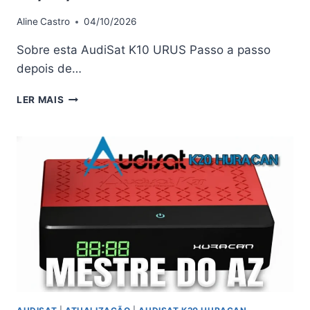
Aline
Castro
04/10/2026
Sobre esta AudiSat K10 URUS Passo a passo
depois de…
AUDISAT
LER MAIS
K10
ATUALIZAÇÃO
PATCH
–
08/04/2026