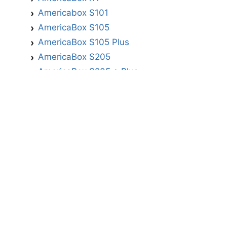
Americabox S101
AmericaBox S105
AmericaBox S105 Plus
AmericaBox S205
AmericaBox S205 + Plus
AmericaBox S305 GX
AmericaBox S305 Plus
AmericaBox S705
Artemis
Athomics
Athomics Active Express Primeira
Athomics Eon UHD
Athomics EX
Athomics Inspire Qi
Athomics Inspire Qi Compact