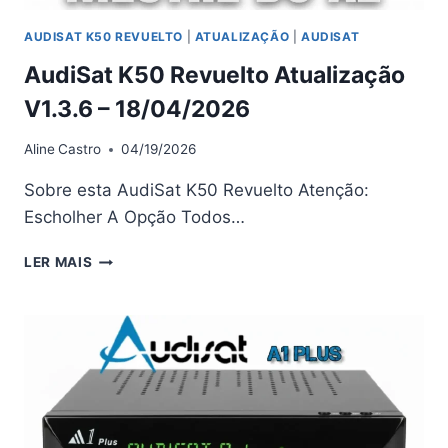
AUDISAT K50 REVUELTO
|
ATUALIZAÇÃO
|
AUDISAT
AudiSat K50 Revuelto Atualização
V1.3.6 – 18/04/2026
Aline
Castro
04/19/2026
Sobre esta AudiSat K50 Revuelto Atenção:
Escholher A Opção Todos…
AUDISAT
LER MAIS
K50
REVUELTO
ATUALIZAÇÃO
V1.3.6
–
18/04/2026