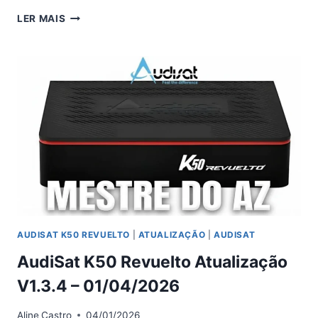
AUDISAT
LER MAIS
A1
PLUS
ATUALIZAÇÃO
(
PRIMEVISION
)
V5.0.2
–
02/04/2026
AUDISAT K50 REVUELTO
|
ATUALIZAÇÃO
|
AUDISAT
AudiSat K50 Revuelto Atualização
V1.3.4 – 01/04/2026
Aline
Castro
04/01/2026