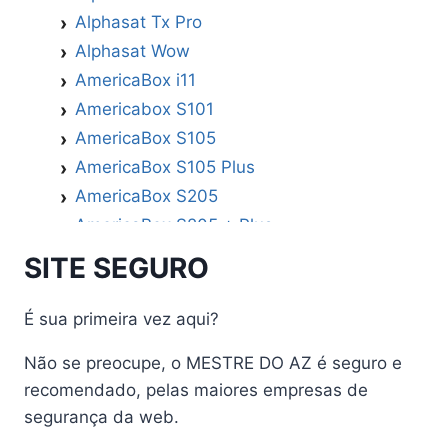
Alphasat Tx Pro
Alphasat Wow
AmericaBox i11
Americabox S101
AmericaBox S105
AmericaBox S105 Plus
AmericaBox S205
AmericaBox S205 + Plus
AmericaBox S305 GX
SITE SEGURO
AmericaBox S305 Plus
AmericaBox S705
É sua primeira vez aqui?
Artemis
Não se preocupe, o MESTRE DO AZ é seguro e
Athomics
recomendado, pelas maiores empresas de
Athomics Active Express Primeira
segurança da web.
Athomics Eon UHD