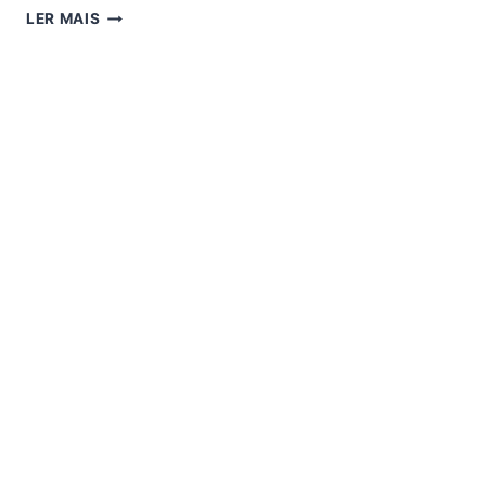
REGRAVAÇÃO
LER MAIS
EPRON
FREESKY
RAK
BLACK
EAGLE
V5.0.2
–
03/04/2026