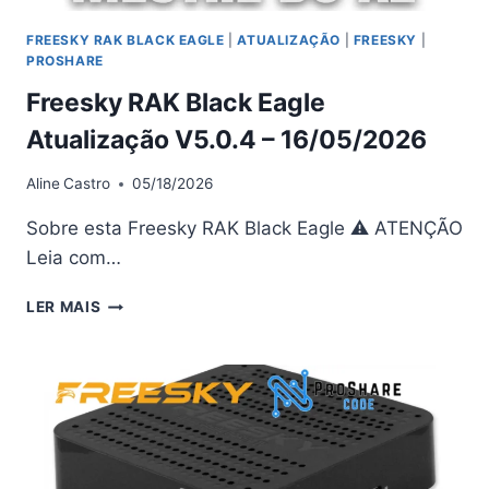
FREESKY RAK BLACK EAGLE
|
ATUALIZAÇÃO
|
FREESKY
|
PROSHARE
Freesky RAK Black Eagle
Atualização V5.0.4 – 16/05/2026
Aline
Castro
05/18/2026
Sobre esta Freesky RAK Black Eagle ⚠ ATENÇÃO
Leia com…
FREESKY
LER MAIS
RAK
BLACK
EAGLE
ATUALIZAÇÃO
V5.0.4
–
16/05/2026