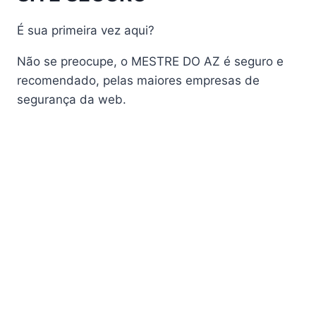
AudiSat A3 Plus
É sua primeira vez aqui?
AudiSat K10 URUS
AudiSat K20 Huracan
Não se preocupe, o MESTRE DO AZ é seguro e
Audisat K30 Aventador
recomendado, pelas maiores empresas de
segurança da web.
Audisat K40 Diablo
AudiSat K50 Revuelto
AzAmerica
Azamerica Beast
Azamerica Beast GX Pro
Azamerica BETA F92 Plus
Azamerica Champions
Azamerica Champions Light GX
Azamerica Champions Pro GX
Azamerica Champions Super GX
Azamerica Extremo IPTV