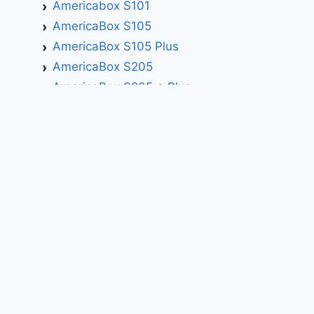
Americabox S101
AmericaBox S105
AmericaBox S105 Plus
AmericaBox S205
AmericaBox S205 + Plus
AmericaBox S305 GX
AmericaBox S305 Plus
AmericaBox S705
Artemis
Athomics
Athomics Active Express Primeira
Athomics Eon UHD
Athomics EX
Athomics Inspire Qi
Athomics Inspire Qi Compact
Athomics Inspire Qi Lite