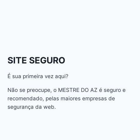
Athomics Nomads
Athomics S3
Athomics S4
atualização
AudiSat
Audisat A1 Plus
SITE SEGURO
AudiSat A2 Plus
AudiSat A3 Plus
É sua primeira vez aqui?
AudiSat K10 URUS
AudiSat K20 Huracan
Não se preocupe, o MESTRE DO AZ é seguro e
Audisat K30 Aventador
recomendado, pelas maiores empresas de
segurança da web.
Audisat K40 Diablo
AudiSat K50 Revuelto
AzAmerica
Azamerica Beast