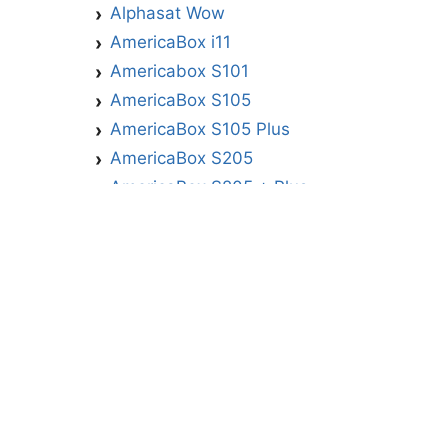
Alphasat Wow
AmericaBox i11
Americabox S101
AmericaBox S105
AmericaBox S105 Plus
AmericaBox S205
AmericaBox S205 + Plus
AmericaBox S305 GX
AmericaBox S305 Plus
AmericaBox S705
Artemis
Athomics
Athomics Active Express Primeira
Athomics Eon UHD
Athomics EX