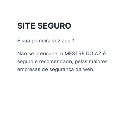
Athomics Inspire Qi
Athomics Inspire Qi Compact
Athomics Inspire Qi Lite
SITE SEGURO
Athomics Nomads
Athomics S3
É sua primeira vez aqui?
Athomics S4
atualização
Não se preocupe, o MESTRE DO AZ é
AudiSat
seguro e recomendado, pelas maiores
Audisat A1 Plus
empresas de segurança da web.
AudiSat A2 Plus
AudiSat A3 Plus
AudiSat K10 URUS
AudiSat K20 Huracan
Audisat K30 Aventador
Audisat K40 Diablo
AudiSat K50 Revuelto