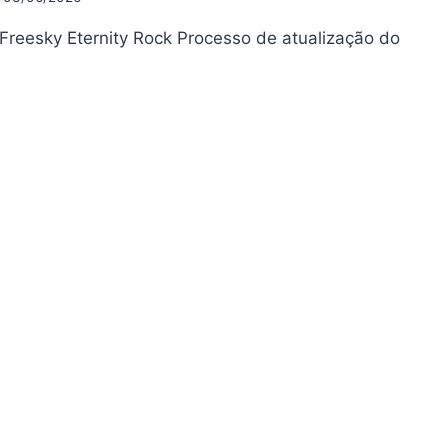
Freesky Eternity Rock Processo de atualização do
EESKY
ERNITY
CK
UALIZAÇÃO
6.7
03/2026