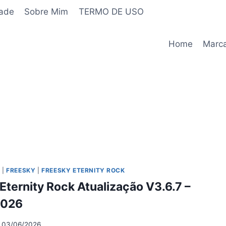
dade
Sobre Mim
TERMO DE USO
Home
Marc
O
|
FREESKY
|
FREESKY ETERNITY ROCK
Eternity Rock Atualização V3.6.7 –
2026
03/06/2026