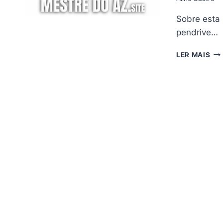
Sobre esta 
pendrive…
FR
LER MAIS
ET
RO
AT
V3.
–
05/