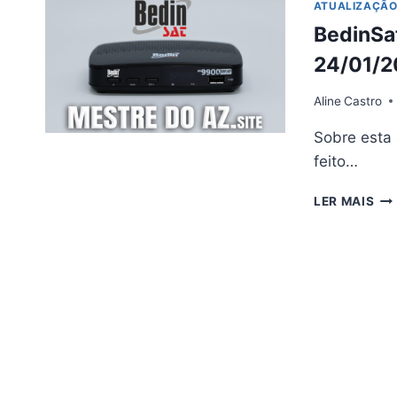
V4.
ATUALIZAÇÃ
–
BedinSa
06/
24/01/2
Aline
Castro
Sobre esta
feito…
BE
LER MAIS
BS
AT
V4.
–
24/