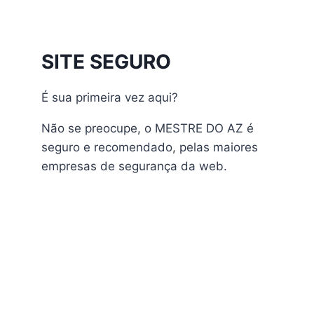
Athomics Inspire Qi
Athomics Inspire Qi Compact
Athomics Inspire Qi Lite
SITE SEGURO
Athomics Nomads
Athomics S3
É sua primeira vez aqui?
Athomics S4
atualização
Não se preocupe, o MESTRE DO AZ é
AudiSat
seguro e recomendado, pelas maiores
Audisat A1 Plus
empresas de segurança da web.
AudiSat A2 Plus
AudiSat A3 Plus
AudiSat K10 URUS
AudiSat K20 Huracan
Audisat K30 Aventador
Audisat K40 Diablo
AudiSat K50 Revuelto