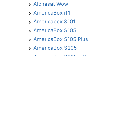
Alphasat Wow
AmericaBox i11
Americabox S101
AmericaBox S105
AmericaBox S105 Plus
AmericaBox S205
AmericaBox S205 + Plus
AmericaBox S305 GX
AmericaBox S305 Plus
AmericaBox S705
Artemis
Athomics
Athomics Active Express Primeira
Athomics Eon UHD
Athomics EX