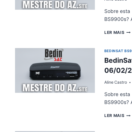
Sobre esta
BS9900s? 
BE
LER MAIS
BS
AT
V4.
BEDINSAT BS
–
BedinSa
17/
06/02/
Aline
Castro
Sobre esta
BS9900s? 
BE
LER MAIS
BS
AT