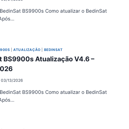
 BedinSat BS9900s Como atualizar o BedinSat
Após…
DINSAT
9900S
UALIZAÇÃO
6
9900S
|
ATUALIZAÇÃO
|
BEDINSAT
t BS9900s Atualização V4.6 –
03/2026
2026
03/13/2026
 BedinSat BS9900s Como atualizar o BedinSat
Após…
DINSAT
9900S
UALIZAÇÃO