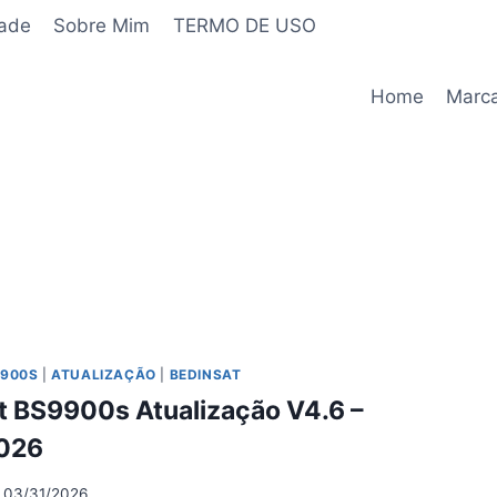
dade
Sobre Mim
TERMO DE USO
Home
Marc
9900S
|
ATUALIZAÇÃO
|
BEDINSAT
t BS9900s Atualização V4.6 –
026
03/31/2026