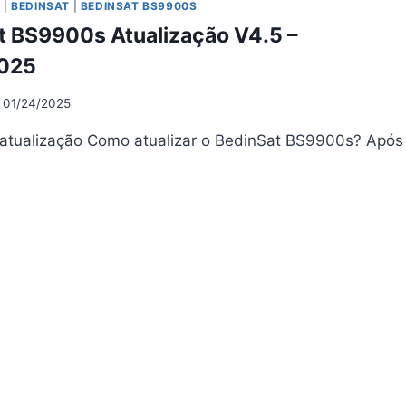
6
O
|
BEDINSAT
|
BEDINSAT BS9900S
t BS9900s Atualização V4.5 –
02/2026
025
01/24/2025
 atualização Como atualizar o BedinSat BS9900s? Após
DINSAT
9900S
UALIZAÇÃO
5
01/2025