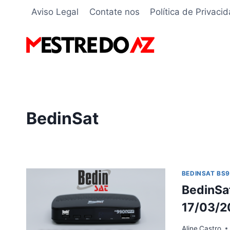
Pular
Aviso Legal
Contate nos
Política de Privaci
para
o
Conteúdo
BedinSat
BEDINSAT BS
BedinSa
17/03/2
Aline
Castro