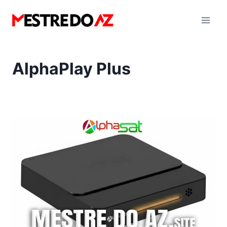
Pular
para
o
Conteúdo
AlphaPlay Plus