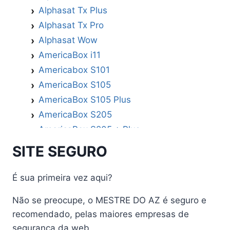
Alphasat Tx Plus
Alphasat Tx Pro
Alphasat Wow
AmericaBox i11
Americabox S101
AmericaBox S105
AmericaBox S105 Plus
AmericaBox S205
AmericaBox S205 + Plus
AmericaBox S305 GX
SITE SEGURO
AmericaBox S305 Plus
AmericaBox S705
É sua primeira vez aqui?
Artemis
Não se preocupe, o MESTRE DO AZ é seguro e
Athomics
recomendado, pelas maiores empresas de
Athomics Active Express Primeira
segurança da web.