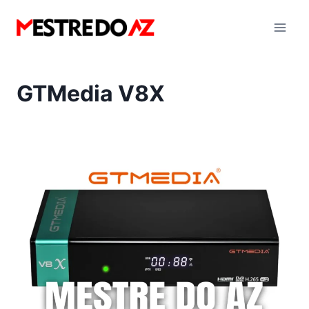
Pular
para
o
Conteúdo
GTMedia V8X