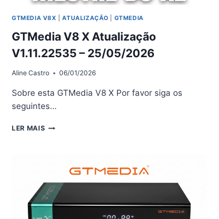
GTMEDIA V8X
|
ATUALIZAÇÃO
|
GTMEDIA
GTMedia V8 X Atualização
V1.11.22535 – 25/05/2026
Aline
Castro
06/01/2026
Sobre esta GTMedia V8 X Por favor siga os
seguintes…
GTMEDIA
LER MAIS
V8
X
ATUALIZAÇÃO
V1.11.22535 –
25/05/2026