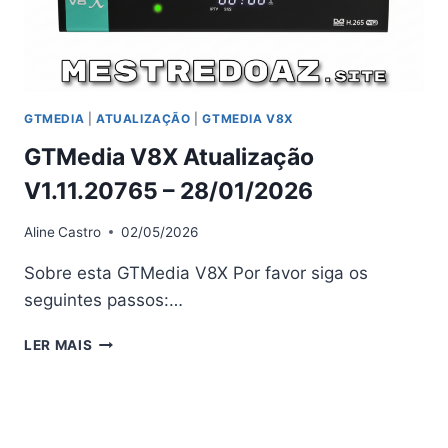
GTMEDIA
|
ATUALIZAÇÃO
|
GTMEDIA V8X
GTMedia V8X Atualização
V1.11.20765 – 28/01/2026
Aline
Castro
02/05/2026
Sobre esta GTMedia V8X Por favor siga os
seguintes passos:…
GTMEDIA
LER MAIS
V8X
ATUALIZAÇÃO
V1.11.20765
–
28/01/2026