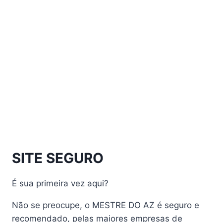
Athomics Eon UHD
Athomics EX
Athomics Inspire Qi
Athomics Inspire Qi Compact
Athomics Inspire Qi Lite
Athomics Nomads
Athomics S3
Athomics S4
atualização
AudiSat
Audisat A1 Plus
SITE SEGURO
AudiSat A2 Plus
AudiSat A3 Plus
É sua primeira vez aqui?
AudiSat K10 URUS
AudiSat K20 Huracan
Não se preocupe, o MESTRE DO AZ é seguro e
Audisat K30 Aventador
recomendado, pelas maiores empresas de