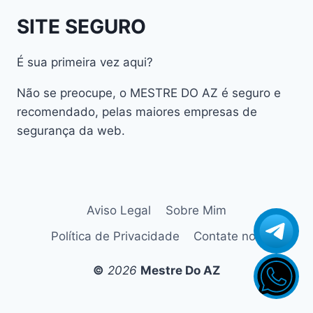
AmericaBox S305 GX
SITE SEGURO
AmericaBox S305 Plus
AmericaBox S705
É sua primeira vez aqui?
Artemis
Não se preocupe, o MESTRE DO AZ é seguro e
Athomics
recomendado, pelas maiores empresas de
Athomics Active Express Primeira
segurança da web.
Athomics Eon UHD
Athomics EX
Athomics Inspire Qi
Athomics Inspire Qi Compact
Aviso Legal
Sobre Mim
Athomics Inspire Qi Lite
Política de Privacidade
Contate nos
Athomics Nomads
Athomics S3
©
2026
Mestre Do AZ
Athomics S4
atualização