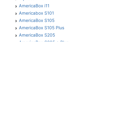
AmericaBox i11
Americabox S101
AmericaBox S105
AmericaBox S105 Plus
AmericaBox S205
AmericaBox S205 + Plus
AmericaBox S305 GX
AmericaBox S305 Plus
AmericaBox S705
Artemis
Athomics
Athomics Active Express Primeira
Athomics Eon UHD
Athomics EX
Athomics Inspire Qi