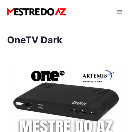
Pular
para
o
Conteúdo
OneTV Dark