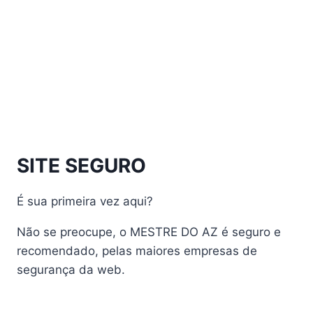
Athomics Inspire Qi Compact
Athomics Inspire Qi Lite
Athomics Nomads
Athomics S3
Athomics S4
atualização
AudiSat
Audisat A1 Plus
SITE SEGURO
AudiSat A2 Plus
AudiSat A3 Plus
É sua primeira vez aqui?
AudiSat K10 URUS
AudiSat K20 Huracan
Não se preocupe, o MESTRE DO AZ é seguro e
Audisat K30 Aventador
recomendado, pelas maiores empresas de
segurança da web.
Audisat K40 Diablo
AudiSat K50 Revuelto
AzAmerica