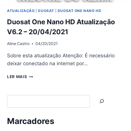
ATUALIZAÇÃO
|
DUOSAT
|
DUOSAT ONE NANO HD
Duosat One Nano HD Atualização
V6.2 – 20/04/2021
Aline
Castro
04/20/2021
Sobre esta atualização Atenção: É necessário
deixar conectado na internet por…
DUOSAT
LER MAIS
ONE
NANO
HD
Search
ATUALIZAÇÃO
V6.2
–
20/04/2021
Marcadores