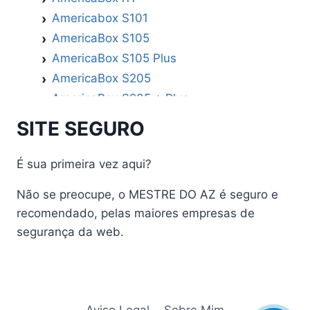
Americabox S101
AmericaBox S105
AmericaBox S105 Plus
AmericaBox S205
AmericaBox S205 + Plus
AmericaBox S305 GX
SITE SEGURO
AmericaBox S305 Plus
AmericaBox S705
É sua primeira vez aqui?
Artemis
Não se preocupe, o MESTRE DO AZ é seguro e
Athomics
recomendado, pelas maiores empresas de
Athomics Active Express Primeira
segurança da web.
Athomics Eon UHD
Athomics EX
Athomics Inspire Qi
Athomics Inspire Qi Compact