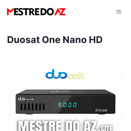
Pular
para
o
Conteúdo
Duosat One Nano HD