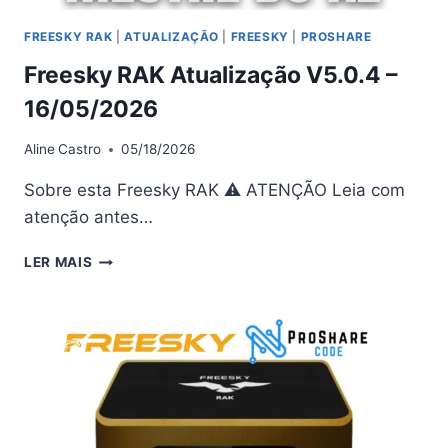
FREESKY RAK
|
ATUALIZAÇÃO
|
FREESKY
|
PROSHARE
Freesky RAK Atualização V5.0.4 –
16/05/2026
Aline
Castro
05/18/2026
Sobre esta Freesky RAK ⚠ ATENÇÃO Leia com
atenção antes…
FREESKY
LER MAIS
RAK
ATUALIZAÇÃO
V5.0.4
–
16/05/2026