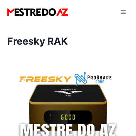
Pular
para
o
Conteúdo
Freesky RAK