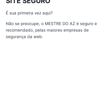
SITE SEGURO
AudiSat A2 Plus
AudiSat A3 Plus
É sua primeira vez aqui?
AudiSat K10 URUS
AudiSat K20 Huracan
Não se preocupe, o MESTRE DO AZ é seguro e
Audisat K30 Aventador
recomendado, pelas maiores empresas de
segurança da web.
Audisat K40 Diablo
AudiSat K50 Revuelto
AzAmerica
Azamerica Beast
Azamerica Beast GX Pro
Azamerica BETA F92 Plus
Azamerica Champions
Azamerica Champions Light GX
Azamerica Champions Pro GX
Azamerica Champions Super GX
Azamerica Extremo IPTV