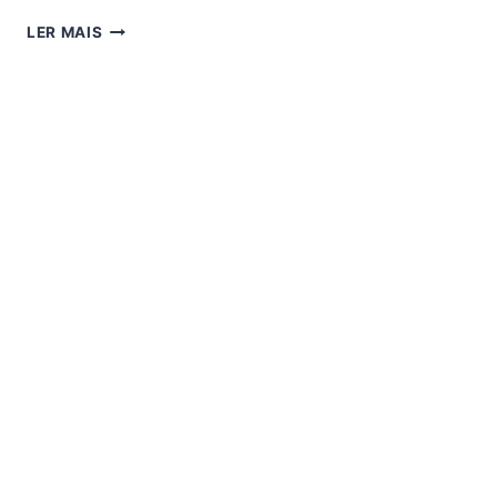
GOSAT
LER MAIS
S1
ATUALIZAÇÃO
V1.11.18027
(ARTEMIS)
–
17/07/2025