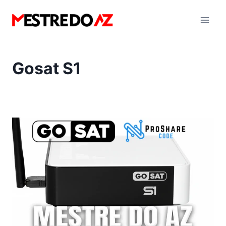
Pular
para
o
Conteúdo
Gosat S1