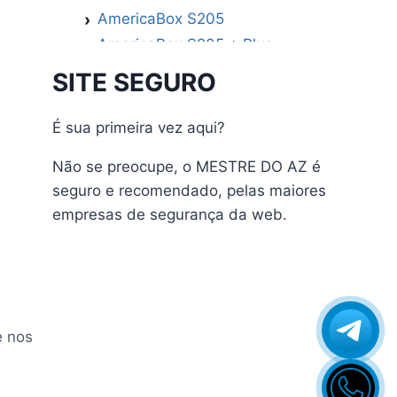
AmericaBox S205
AmericaBox S205 + Plus
AmericaBox S305 GX
SITE SEGURO
AmericaBox S305 Plus
AmericaBox S705
É sua primeira vez aqui?
Artemis
Não se preocupe, o MESTRE DO AZ é
Athomics
seguro e recomendado, pelas maiores
Athomics Active Express Primeira
empresas de segurança da web.
Athomics Eon UHD
Athomics EX
Athomics Inspire Qi
Athomics Inspire Qi Compact
Athomics Inspire Qi Lite
e nos
Athomics Nomads
Athomics S3