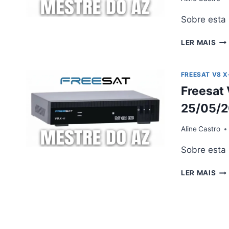
Sobre esta 
FR
LER MAIS
V8
UL
AT
FREESAT V8 X-
V1.
Freesat 
25/
25/05/
Aline
Castro
Sobre esta 
FR
LER MAIS
V8
X-
II
AT
V1.