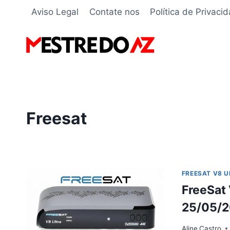
Pular
Aviso Legal
Contate nos
Política de Privaci
para
o
Conteúdo
Freesat
FREESAT V8 
FreeSat 
25/05/
Aline
Castro