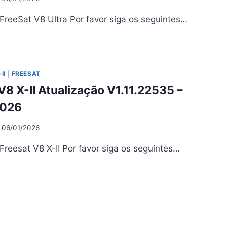
FreeSat V8 Ultra Por favor siga os seguintes…
EESAT
TRA
UALIZAÇÃO
II
|
FREESAT
11.22535 –
V8 X-II Atualização V1.11.22535 –
05/2026
2026
06/01/2026
Freesat V8 X-II Por favor siga os seguintes…
EESAT
UALIZAÇÃO
11.22535 –