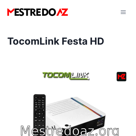
Pular
para
o
Conteúdo
TocomLink Festa HD