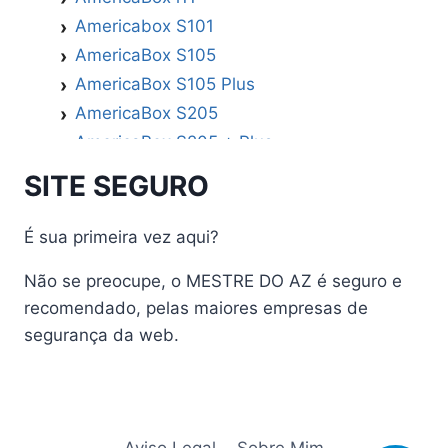
Americabox S101
AmericaBox S105
AmericaBox S105 Plus
AmericaBox S205
AmericaBox S205 + Plus
AmericaBox S305 GX
SITE SEGURO
AmericaBox S305 Plus
AmericaBox S705
É sua primeira vez aqui?
Artemis
Não se preocupe, o MESTRE DO AZ é seguro e
Athomics
recomendado, pelas maiores empresas de
Athomics Active Express Primeira
segurança da web.
Athomics Eon UHD
Athomics EX
Athomics Inspire Qi
Athomics Inspire Qi Compact