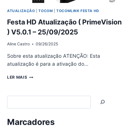
ATUALIZAÇÃO
|
TOCOM
|
TOCOMLINK FESTA HD
Festa HD Atualização ( PrimeVision
) V5.0.1 – 25/09/2025
Aline
Castro
09/26/2025
Sobre esta atualização ATENÇÃO: Esta
atualização é para a ativação do…
FESTA
LER MAIS
HD
ATUALIZAÇÃO
(
Search
PRIMEVISION
)
V5.0.1
–
Marcadores
25/09/2025