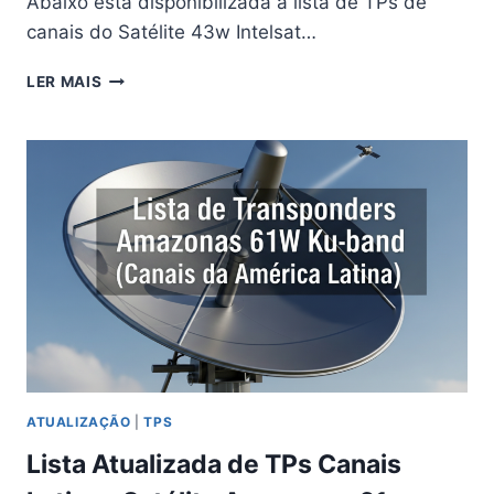
Abaixo está disponibilizada a lista de TPs de
canais do Satélite 43w Intelsat…
LISTA
LER MAIS
DE
TPS
DO
SATÉLITE
INTELSAT
11
43W
DA
SKY
ATUALIZAÇÃO
|
TPS
Lista Atualizada de TPs Canais