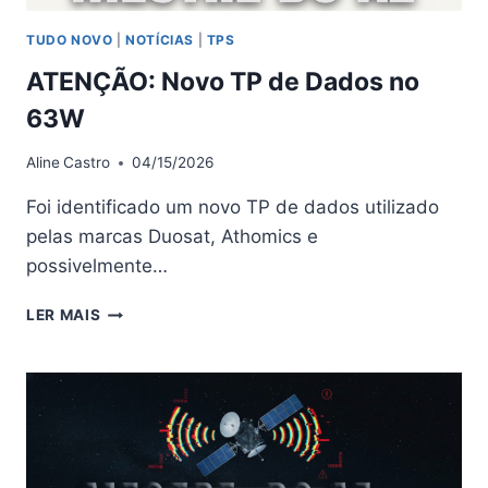
TUDO NOVO
|
NOTÍCIAS
|
TPS
ATENÇÃO: Novo TP de Dados no
63W
Aline
Castro
04/15/2026
Foi identificado um novo TP de dados utilizado
pelas marcas Duosat, Athomics e
possivelmente…
ATENÇÃO:
LER MAIS
NOVO
TP
DE
DADOS
NO
63W