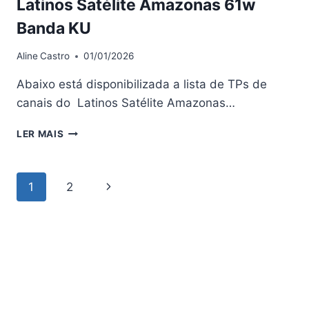
Latinos Satélite Amazonas 61w
Banda KU
Aline
Castro
01/01/2026
Abaixo está disponibilizada a lista de TPs de
canais do Latinos Satélite Amazonas…
LISTA
LER MAIS
ATUALIZADA
DE
TPS
Navegação
Página
1
2
CANAIS
LATINOS
da
Seguinte
SATÉLITE
AMAZONAS
Página
61W
BANDA
KU