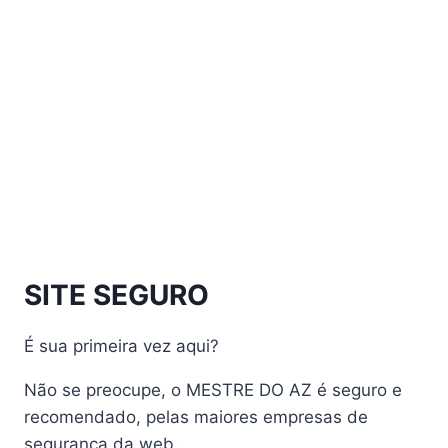
Athomics EX
Athomics Inspire Qi
Athomics Inspire Qi Compact
Athomics Inspire Qi Lite
Athomics Nomads
Athomics S3
Athomics S4
atualização
AudiSat
Audisat A1 Plus
SITE SEGURO
AudiSat A2 Plus
AudiSat A3 Plus
É sua primeira vez aqui?
AudiSat K10 URUS
AudiSat K20 Huracan
Não se preocupe, o MESTRE DO AZ é seguro e
Audisat K30 Aventador
recomendado, pelas maiores empresas de
segurança da web.
Audisat K40 Diablo