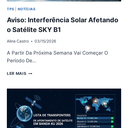
TPS
|
NOTÍCIAS
Aviso: Interferência Solar Afetando
o Satélite SKY B1
Aline
Castro
03/15/2026
A Partir Da Próxima Semana Vai Começar O
Período De…
AVISO:
LER MAIS
INTERFERÊNCIA
SOLAR
AFETANDO
O
SATÉLITE
SKY
B1