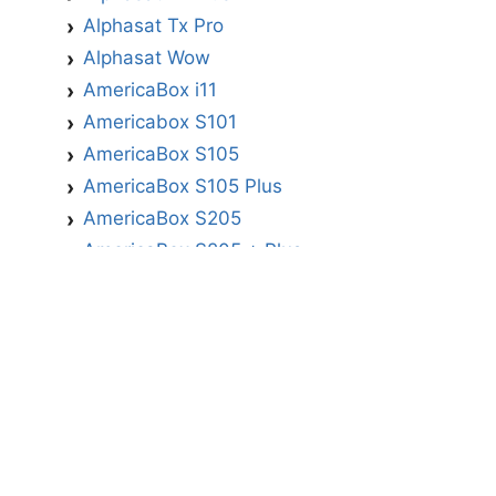
Alphasat Tx Pro
Alphasat Wow
AmericaBox i11
Americabox S101
AmericaBox S105
AmericaBox S105 Plus
AmericaBox S205
AmericaBox S205 + Plus
AmericaBox S305 GX
AmericaBox S305 Plus
AmericaBox S705
Artemis
Athomics
Athomics Active Express Primeira
Athomics Eon UHD