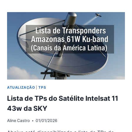
DE
TPS
DO
SATÉLITE
INTELSAT
11
43W
DA
SKY
ATUALIZAÇÃO
|
TPS
Lista de TPs do Satélite Intelsat 11
43w da SKY
Aline
Castro
01/01/2026