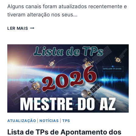
Alguns canais foram atualizados recentemente e
tiveram alteração nos seus…
MAIS
LER MAIS
CANAIS
OFF
TROCARAM
DE
TPS
–
09/04/2026
ATUALIZAÇÃO
|
NOTÍCIAS
|
TPS
Lista de TPs de Apontamento dos