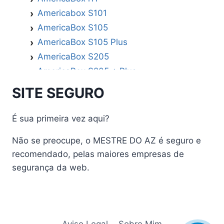
Americabox S101
AmericaBox S105
AmericaBox S105 Plus
AmericaBox S205
AmericaBox S205 + Plus
AmericaBox S305 GX
SITE SEGURO
AmericaBox S305 Plus
AmericaBox S705
É sua primeira vez aqui?
Artemis
Não se preocupe, o MESTRE DO AZ é seguro e
Athomics
recomendado, pelas maiores empresas de
Athomics Active Express Primeira
segurança da web.
Athomics Eon UHD
Athomics EX
Athomics Inspire Qi
Athomics Inspire Qi Compact