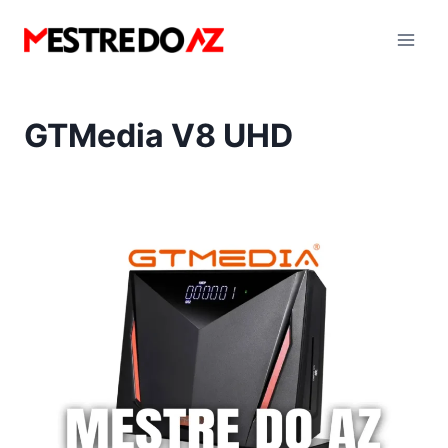
Pular
para
o
Conteúdo
GTMedia V8 UHD