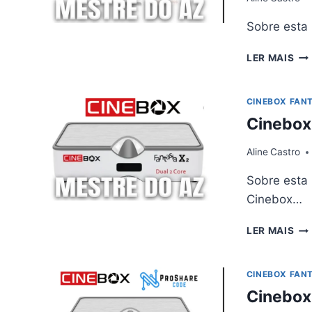
Sobre esta
CI
LER MAIS
FA
X2
AT
CINEBOX FANT
V4.
Cinebox
–
16/
Aline
Castro
Sobre esta
Cinebox…
CI
LER MAIS
FA
X2
AT
CINEBOX FANT
–
Cinebox 
01/