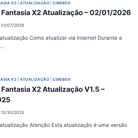
UALIZAÇÃO
ASIA X2
|
ATUALIZAÇÃO
|
CINEBOX
OSHARE
 Fantasia X2 Atualização – 02/01/2026
0.4
01/07/2026
04/2026
atualização Como atualizar via Internet Durante a
o…
NEBOX
NTASIA
UALIZAÇÃO
ASIA X2
|
ATUALIZAÇÃO
|
CINEBOX
Fantasia X2 Atualização V1.5 –
01/2026
025
12/30/2025
atualização Atenção Esta atualização é uma versão