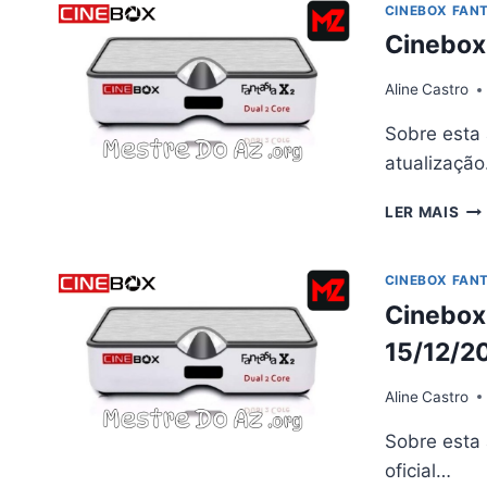
AT
CINEBOX FANT
PR
Cinebox
V4.
–
Aline
Castro
02/
Sobre esta 
atualizaçã
CI
LER MAIS
FA
X2
AT
CINEBOX FANT
–
Cinebox 
02/
15/12/2
Aline
Castro
Sobre esta 
oficial…