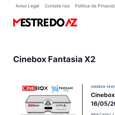
Pular
Aviso Legal
Contate nos
Política de Privaci
para
o
Conteúdo
Cinebox Fantasia X2
CINEBOX FANT
Cinebox 
16/05/2
Aline
Castro