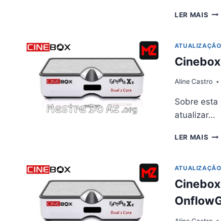
CI
LER MAIS
FA
X2
AT
ATUALIZAÇÃ
V1.
Cinebox
–
15/
Aline
Castro
Sobre esta 
atualizar…
CI
LER MAIS
FA
X2
AT
ATUALIZAÇÃ
–
Cinebox
08/
OnflowG
Aline
Castro