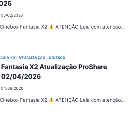
2026
05/02/2026
 Cinebox Fantasia X2
ATENÇÃO Leia com atenção…
NEBOX
NTASIA
UALIZAÇÃO
ASIA X2
|
ATUALIZAÇÃO
|
CINEBOX
0.5
Fantasia X2 Atualização ProShare
05/2026
– 02/04/2026
04/08/2026
 Cinebox Fantasia X2
ATENÇÃO Leia com atenção…
NEBOX
NTASIA