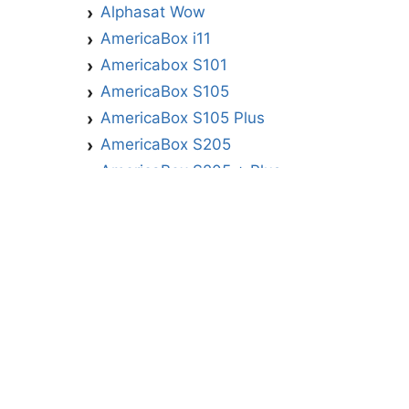
Alphasat Wow
AmericaBox i11
Americabox S101
AmericaBox S105
AmericaBox S105 Plus
AmericaBox S205
AmericaBox S205 + Plus
AmericaBox S305 GX
AmericaBox S305 Plus
AmericaBox S705
Artemis
Athomics
Athomics Active Express Primeira
Athomics Eon UHD
Athomics EX