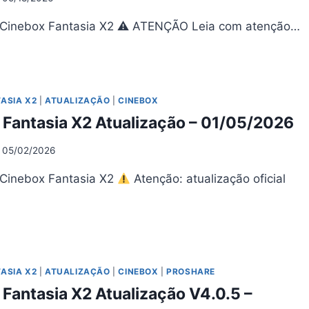
 Cinebox Fantasia X2 ⚠ ATENÇÃO Leia com atenção…
NEBOX
NTASIA
UALIZAÇÃO
ASIA X2
|
ATUALIZAÇÃO
|
CINEBOX
0.6
 Fantasia X2 Atualização – 01/05/2026
05/2026
05/02/2026
 Cinebox Fantasia X2
Atenção: atualização oficial
NEBOX
NTASIA
UALIZAÇÃO
ASIA X2
|
ATUALIZAÇÃO
|
CINEBOX
|
PROSHARE
Fantasia X2 Atualização V4.0.5 –
05/2026