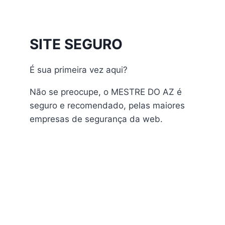
Athomics Inspire Qi
Athomics Inspire Qi Compact
Athomics Inspire Qi Lite
SITE SEGURO
Athomics Nomads
Athomics S3
É sua primeira vez aqui?
Athomics S4
atualização
Não se preocupe, o MESTRE DO AZ é
AudiSat
seguro e recomendado, pelas maiores
Audisat A1 Plus
empresas de segurança da web.
AudiSat A2 Plus
AudiSat A3 Plus
AudiSat K10 URUS
AudiSat K20 Huracan
Audisat K30 Aventador
Audisat K40 Diablo
AudiSat K50 Revuelto