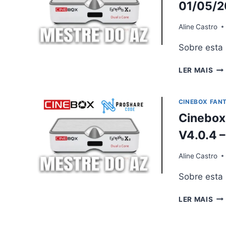
01/05/
Aline
Castro
Sobre esta
CI
LER MAIS
FA
X2
AT
CINEBOX FANT
V4.
Cinebox 
–
01/
V4.0.4 
Aline
Castro
Sobre esta
CI
LER MAIS
FA
X2