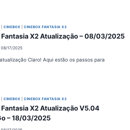
NEBOX
NTASIA
UALIZAÇÃO
O
|
CINEBOX
|
CINEBOX FANTASIA X2
5
 Fantasia X2 Atualização – 08/03/2025
12/2025
08/17/2025
atualização Claro! Aqui estão os passos para
NEBOX
NTASIA
UALIZAÇÃO
O
|
CINEBOX
|
CINEBOX FANTASIA X2
 Fantasia X2 Atualização V5.04
03/2025
o – 18/03/2025
08/17/2025