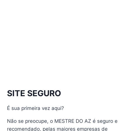
Athomics Eon UHD
Athomics EX
Athomics Inspire Qi
Athomics Inspire Qi Compact
Athomics Inspire Qi Lite
Athomics Nomads
Athomics S3
Athomics S4
atualização
AudiSat
Audisat A1 Plus
SITE SEGURO
AudiSat A2 Plus
AudiSat A3 Plus
É sua primeira vez aqui?
AudiSat K10 URUS
AudiSat K20 Huracan
Não se preocupe, o MESTRE DO AZ é seguro e
Audisat K30 Aventador
recomendado, pelas maiores empresas de