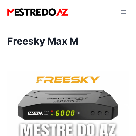
Pular
para
o
Conteúdo
Freesky Max M