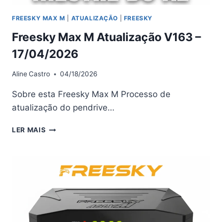
FREESKY MAX M
|
ATUALIZAÇÃO
|
FREESKY
Freesky Max M Atualização V163 –
17/04/2026
Aline
Castro
04/18/2026
Sobre esta Freesky Max M Processo de
atualização do pendrive…
FREESKY
LER MAIS
MAX
M
ATUALIZAÇÃO
V163
–
17/04/2026