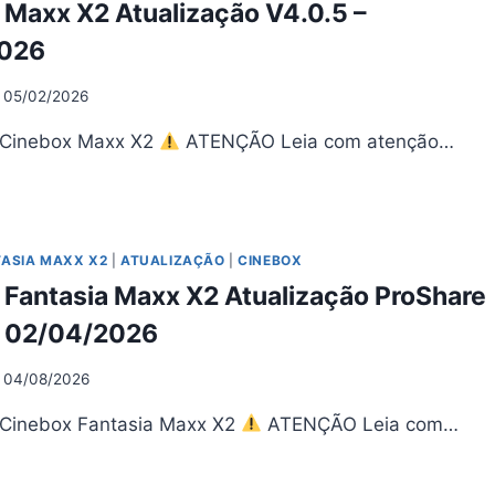
 Maxx X2 Atualização V4.0.5 –
05/2026
2026
05/02/2026
 Cinebox Maxx X2
ATENÇÃO Leia com atenção…
NEBOX
XX
UALIZAÇÃO
TASIA MAXX X2
|
ATUALIZAÇÃO
|
CINEBOX
0.5
 Fantasia Maxx X2 Atualização ProShare
05/2026
– 02/04/2026
04/08/2026
 Cinebox Fantasia Maxx X2
ATENÇÃO Leia com…
NEBOX
NTASIA