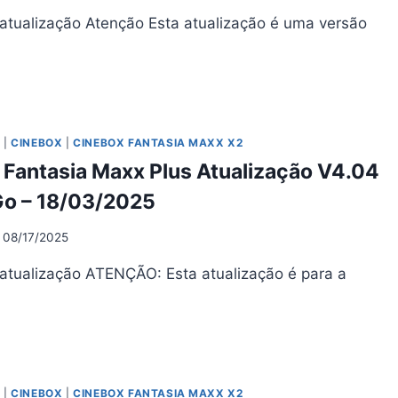
atualização Atenção Esta atualização é uma versão
NEBOX
NTASIA
XX
O
|
CINEBOX
|
CINEBOX FANTASIA MAXX X2
UALIZAÇÃO
 Fantasia Maxx Plus Atualização V4.04
5
o – 18/03/2025
12/2025
08/17/2025
atualização ATENÇÃO: Esta atualização é para a
NEBOX
NTASIA
XX
US
O
|
CINEBOX
|
CINEBOX FANTASIA MAXX X2