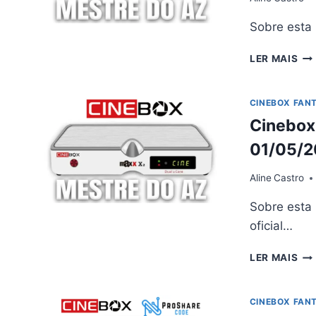
Sobre esta
CI
LER MAIS
FA
MA
X2
CINEBOX FAN
AT
Cinebox 
V4.
–
01/05/
16/
Aline
Castro
Sobre esta
oficial…
CI
LER MAIS
FA
MA
X2
CINEBOX FAN
AT