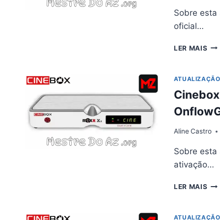
Sobre esta 
oficial…
CI
LER MAIS
FA
MA
X2
ATUALIZAÇÃ
AT
Cinebox
V1.
–
OnflowG
15/
Aline
Castro
Sobre esta 
ativação…
CI
LER MAIS
FA
MA
PL
ATUALIZAÇÃ