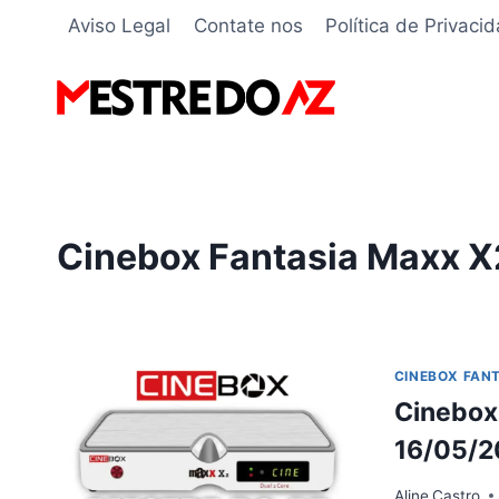
Pular
Aviso Legal
Contate nos
Política de Privaci
para
o
Conteúdo
Cinebox Fantasia Maxx X
CINEBOX FAN
Cinebox 
16/05/2
Aline
Castro