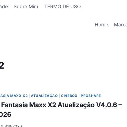
dade
Sobre Mim
TERMO DE USO
Home
Marc
2
TASIA MAXX X2
|
ATUALIZAÇÃO
|
CINEBOX
|
PROSHARE
Fantasia Maxx X2 Atualização V4.0.6 –
026
05/18/2026