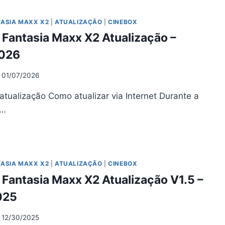
XX
TASIA MAXX X2
|
ATUALIZAÇÃO
|
CINEBOX
UALIZAÇÃO
Fantasia Maxx X2 Atualização –
OSHARE
0.4
026
04/2026
01/07/2026
atualização Como atualizar via Internet Durante a
o…
NEBOX
NTASIA
XX
TASIA MAXX X2
|
ATUALIZAÇÃO
|
CINEBOX
UALIZAÇÃO
Fantasia Maxx X2 Atualização V1.5 –
01/2026
025
12/30/2025