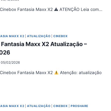
 Cinebox Fantasia Maxx X2 ⚠ ATENÇÃO Leia com…
NEBOX
NTASIA
XX
TASIA MAXX X2
|
ATUALIZAÇÃO
|
CINEBOX
UALIZAÇÃO
Fantasia Maxx X2 Atualização –
0.6
2026
05/2026
05/02/2026
 Cinebox Fantasia Maxx X2
Atenção: atualização
NEBOX
NTASIA
XX
TASIA MAXX X2
|
ATUALIZAÇÃO
|
CINEBOX
|
PROSHARE
UALIZAÇÃO