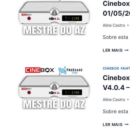
Cinebox
–
01/
01/05/
Aline
Castro
Sobre esta
CI
LER MAIS
MA
X2
AT
CINEBOX FAN
V4.
Cinebox
–
01/
V4.0.4 
Aline
Castro
Sobre esta
CI
LER MAIS
FA