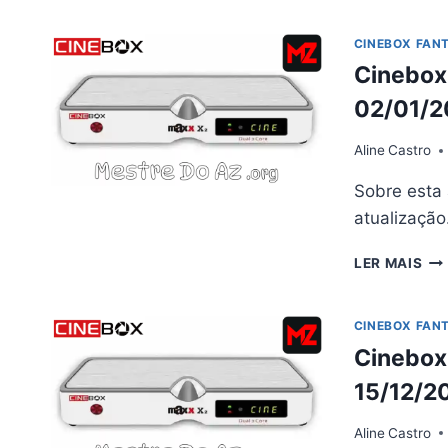
MA
X2
CINEBOX FAN
AT
Cinebox 
PR
V4.
02/01/2
–
02/
Aline
Castro
Sobre esta 
atualizaçã
CI
LER MAIS
FA
MA
X2
CINEBOX FAN
AT
Cinebox 
–
02/
15/12/2
Aline
Castro