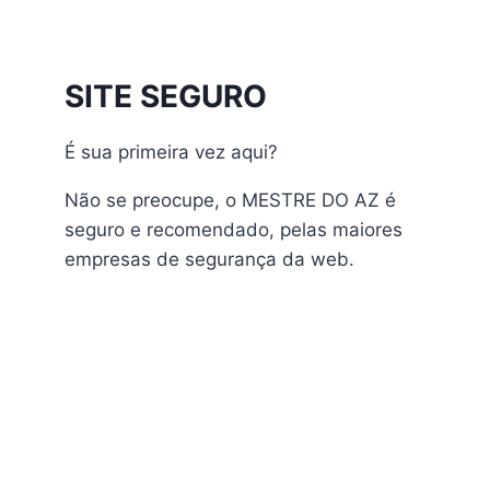
Athomics Inspire Qi
Athomics Inspire Qi Compact
Athomics Inspire Qi Lite
SITE SEGURO
Athomics Nomads
Athomics S3
É sua primeira vez aqui?
Athomics S4
atualização
Não se preocupe, o MESTRE DO AZ é
AudiSat
seguro e recomendado, pelas maiores
Audisat A1 Plus
empresas de segurança da web.
AudiSat A2 Plus
AudiSat A3 Plus
AudiSat K10 URUS
AudiSat K20 Huracan
Audisat K30 Aventador
Audisat K40 Diablo
AudiSat K50 Revuelto