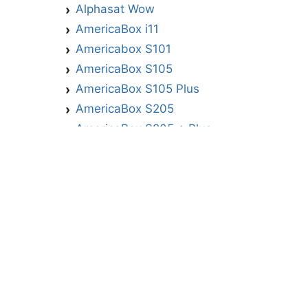
Alphasat Wow
AmericaBox i11
Americabox S101
AmericaBox S105
AmericaBox S105 Plus
AmericaBox S205
AmericaBox S205 + Plus
AmericaBox S305 GX
AmericaBox S305 Plus
AmericaBox S705
Artemis
Athomics
Athomics Active Express Primeira
Athomics Eon UHD
Athomics EX