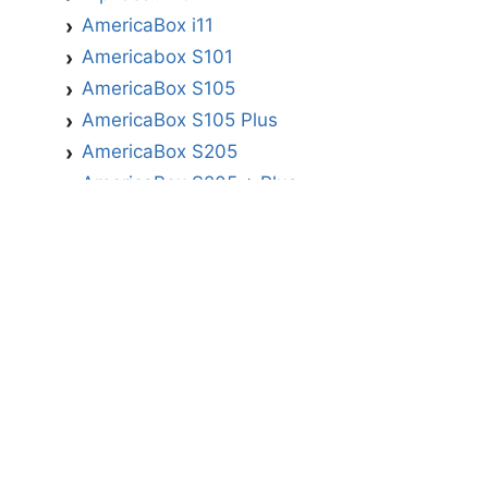
AmericaBox i11
Americabox S101
AmericaBox S105
AmericaBox S105 Plus
AmericaBox S205
AmericaBox S205 + Plus
AmericaBox S305 GX
AmericaBox S305 Plus
AmericaBox S705
Artemis
Athomics
Athomics Active Express Primeira
Athomics Eon UHD
Athomics EX
Athomics Inspire Qi