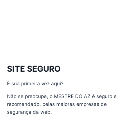
Athomics Inspire Qi Compact
Athomics Inspire Qi Lite
Athomics Nomads
Athomics S3
Athomics S4
atualização
AudiSat
Audisat A1 Plus
SITE SEGURO
AudiSat A2 Plus
AudiSat A3 Plus
É sua primeira vez aqui?
AudiSat K10 URUS
AudiSat K20 Huracan
Não se preocupe, o MESTRE DO AZ é seguro e
Audisat K30 Aventador
recomendado, pelas maiores empresas de
segurança da web.
Audisat K40 Diablo
AudiSat K50 Revuelto
AzAmerica