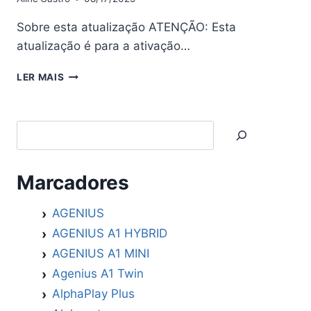
Sobre esta atualização ATENÇÃO: Esta
atualização é para a ativação…
CINEBOX
LER MAIS
SUPREMO
Z
ATUALIZAÇÃO
Search
V1.0.5
ONFLOWGO
–
18/03/2025
Marcadores
AGENIUS
AGENIUS A1 HYBRID
AGENIUS A1 MINI
Agenius A1 Twin
AlphaPlay Plus