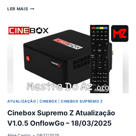
CINEBOX
LER MAIS
SUPREMO
Z
ATUALIZAÇÃO
V1.1
–
29/12/2025
ATUALIZAÇÃO
|
CINEBOX
|
CINEBOX SUPREMO Z
Cinebox Supremo Z Atualização
V1.0.5 OnflowGo – 18/03/2025
Aline
Castro
08/17/2025