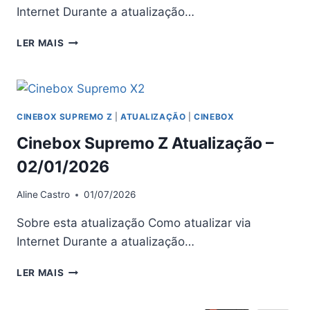
Internet Durante a atualização…
CINEBOX
LER MAIS
SUPREMO
Z
ATUALIZAÇÃO
–
20/02/2026
CINEBOX SUPREMO Z
|
ATUALIZAÇÃO
|
CINEBOX
Cinebox Supremo Z Atualização –
02/01/2026
Aline
Castro
01/07/2026
Sobre esta atualização Como atualizar via
Internet Durante a atualização…
CINEBOX
LER MAIS
SUPREMO
Z