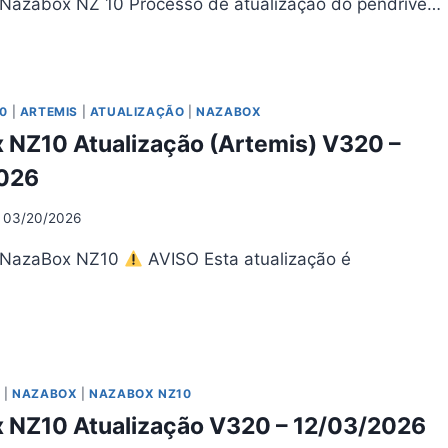
 Nazabox NZ 10 Processo de atualização do pendrive…
ZABOX
UALIZAÇÃO
0
|
ARTEMIS
|
ATUALIZAÇÃO
|
NAZABOX
22
 NZ10 Atualização (Artemis) V320 –
04/2026
026
03/20/2026
a NazaBox NZ10
AVISO Esta atualização é
…
ZABOX
10
UALIZAÇÃO
TEMIS)
O
|
NAZABOX
|
NAZABOX NZ10
20
 NZ10 Atualização V320 – 12/03/2026