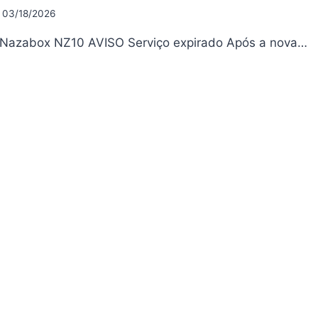
03/2026
03/18/2026
 Nazabox NZ10 AVISO Serviço expirado Após a nova…
ZABOX
10
UALIZAÇÃO
20
03/2026