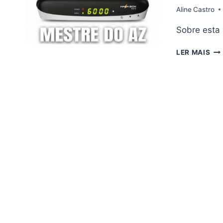
12/
Aline
Castro
Sobre esta
NA
LER MAIS
NZ
AT
V3
–
12/