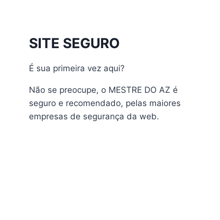
Athomics Inspire Qi
Athomics Inspire Qi Compact
Athomics Inspire Qi Lite
SITE SEGURO
Athomics Nomads
Athomics S3
É sua primeira vez aqui?
Athomics S4
atualização
Não se preocupe, o MESTRE DO AZ é
AudiSat
seguro e recomendado, pelas maiores
Audisat A1 Plus
empresas de segurança da web.
AudiSat A2 Plus
AudiSat A3 Plus
AudiSat K10 URUS
AudiSat K20 Huracan
Audisat K30 Aventador
Audisat K40 Diablo
AudiSat K50 Revuelto