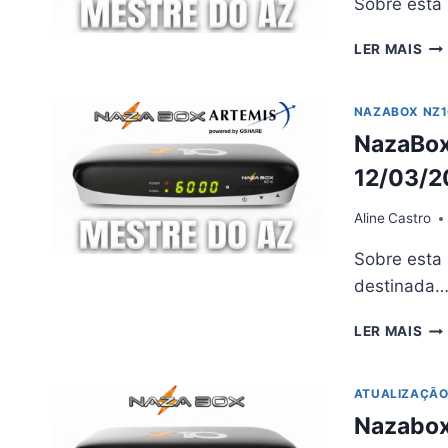
Sobre esta
NA
LER MAIS
NZ
10
AT
NAZABOX NZ1
V3
NazaBox
–
17/
12/03/2
Aline
Castro
Sobre est
destinada
NA
LER MAIS
NZ
AT
(AR
ATUALIZAÇÃ
V3
Nazabox
–