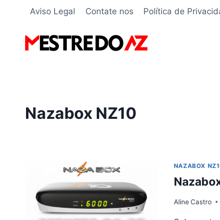
Pular
Aviso Legal
Contate nos
Política de Privaci
para
o
Conteúdo
Nazabox NZ10
NAZABOX NZ1
Nazabox
Aline
Castro