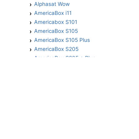
Alphasat Wow
AmericaBox i11
Americabox S101
AmericaBox S105
AmericaBox S105 Plus
AmericaBox S205
AmericaBox S205 + Plus
AmericaBox S305 GX
AmericaBox S305 Plus
AmericaBox S705
Artemis
Athomics
Athomics Active Express Primeira
Athomics Eon UHD
Athomics EX