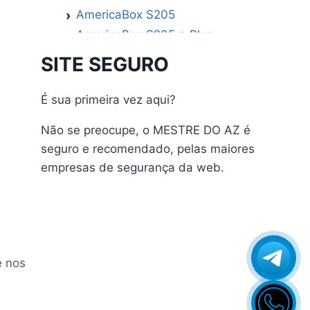
AmericaBox S205
AmericaBox S205 + Plus
AmericaBox S305 GX
SITE SEGURO
AmericaBox S305 Plus
AmericaBox S705
É sua primeira vez aqui?
Artemis
Não se preocupe, o MESTRE DO AZ é
Athomics
seguro e recomendado, pelas maiores
Athomics Active Express Primeira
empresas de segurança da web.
Athomics Eon UHD
Athomics EX
Athomics Inspire Qi
Athomics Inspire Qi Compact
Athomics Inspire Qi Lite
e nos
Athomics Nomads
Athomics S3