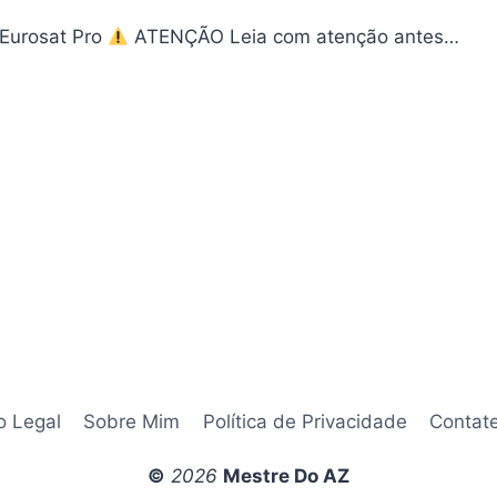
 Eurosat Pro
ATENÇÃO Leia com atenção antes…
ROSAT
O
UALIZAÇÃO
OSHARE
0.2
04/2026
o Legal
Sobre Mim
Política de Privacidade
Contat
©
2026
Mestre Do AZ