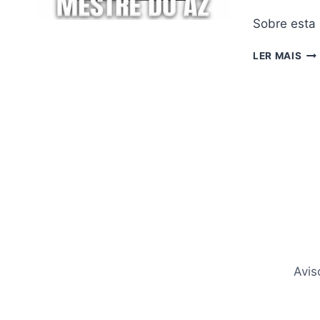
Sobre esta
EU
LER MAIS
PR
AT
PR
V5.
–
02/
Avis