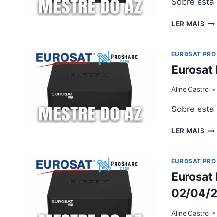
Sobre esta
EU
LER MAIS
PR
AT
V5.
EUROSAT PRO
–
Eurosat 
16/
Aline
Castro
Sobre esta
EU
LER MAIS
PR
AT
V5.
EUROSAT PRO
–
Eurosat 
01/
02/04/
Aline
Castro