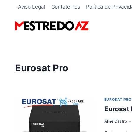
Pular
Aviso Legal
Contate nos
Política de Privaci
para
o
Conteúdo
Eurosat Pro
EUROSAT PRO
Eurosat 
Aline
Castro