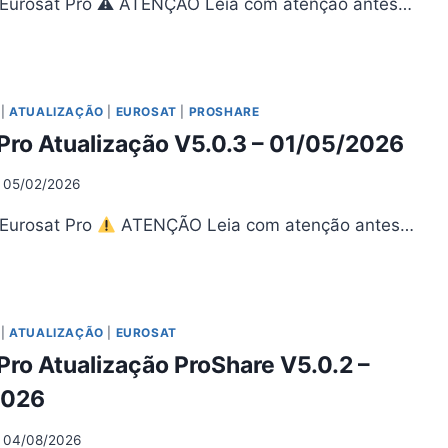
 Eurosat Pro ⚠ ATENÇÃO Leia com atenção antes…
ROSAT
O
UALIZAÇÃO
0.4
|
ATUALIZAÇÃO
|
EUROSAT
|
PROSHARE
Pro Atualização V5.0.3 – 01/05/2026
05/2026
05/02/2026
 Eurosat Pro
ATENÇÃO Leia com atenção antes…
ROSAT
O
UALIZAÇÃO
0.3
|
ATUALIZAÇÃO
|
EUROSAT
Pro Atualização ProShare V5.0.2 –
05/2026
2026
04/08/2026