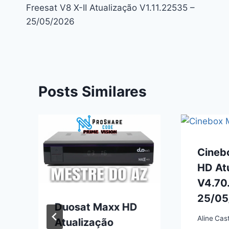
Freesat V8 X-II Atualização V1.11.22535 –
de
25/05/2026
Post
Posts Similares
Cineb
HD At
V4.70.
25/05
Duosat Maxx HD
Aline
Cas
Atualização