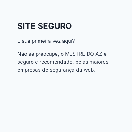
Athomics Inspire Qi
Athomics Inspire Qi Compact
Athomics Inspire Qi Lite
SITE SEGURO
Athomics Nomads
Athomics S3
É sua primeira vez aqui?
Athomics S4
atualização
Não se preocupe, o MESTRE DO AZ é
AudiSat
seguro e recomendado, pelas maiores
Audisat A1 Plus
empresas de segurança da web.
AudiSat A2 Plus
AudiSat A3 Plus
AudiSat K10 URUS
AudiSat K20 Huracan
Audisat K30 Aventador
Cinebox Extremo
Duosat Ijoy
Audisat K40 Diablo
Z Atualização
Atualização
AudiSat K50 Revuelto