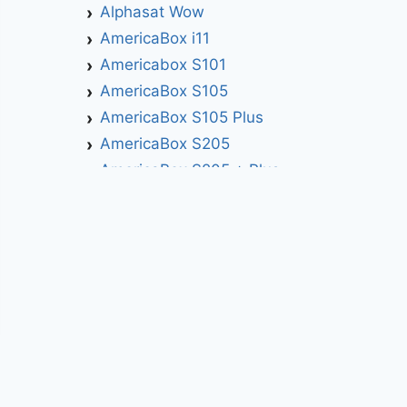
Alphasat Wow
AmericaBox i11
Americabox S101
AmericaBox S105
AmericaBox S105 Plus
AmericaBox S205
AmericaBox S205 + Plus
AmericaBox S305 GX
AmericaBox S305 Plus
AmericaBox S705
Artemis
Athomics
Athomics Active Express Primeira
Athomics Eon UHD
Athomics EX