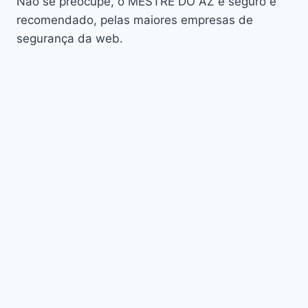
Não se preocupe, o MESTRE DO AZ é seguro e
Audisat K30 Aventador
recomendado, pelas maiores empresas de
segurança da web.
Audisat K40 Diablo
AudiSat K50 Revuelto
AzAmerica
Azamerica Beast
Azamerica Beast GX Pro
Azamerica BETA F92 Plus
Azamerica Champions
Azamerica Champions Light GX
Azamerica Champions Pro GX
Azamerica Champions Super GX
Azamerica Extremo IPTV
azamerica gold
Azamerica i5 IPTV
Azamerica i7 IPTV