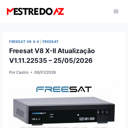
Pular
para
o
Conteúdo
FREESAT V8 X-II
|
FREESAT
Freesat V8 X-II Atualização
V1.11.22535 – 25/05/2026
Por
Castro
06/01/2026